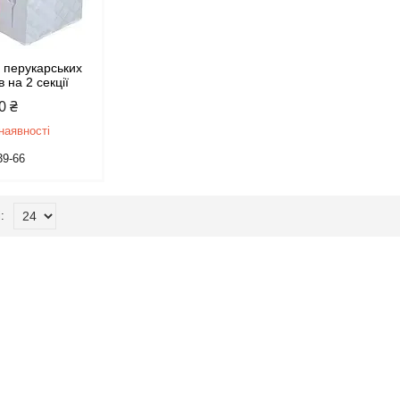
я перукарських
в на 2 секції
0 ₴
наявності
39-66