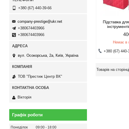
+380 (67) 440-39-66
company-prestige@ukr.net
Підставка дл
інструменті
+380674403966
40
+380674403966
Немає в 
+380 (67) 440-
вул. Осокорська, 2а, Київ, Україна
ТОВ "Престиж Центр ВК"
Вікторія
Графік роботи
Понеділок
09:00
18:00