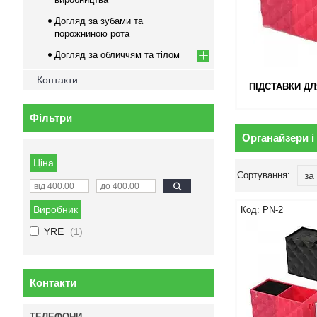
Догляд за зубами та
порожниною рота
Догляд за обличчям та тілом
Контакти
ПІДСТАВКИ Д
Фільтри
Органайзери і
Ціна
Виробник
PN-2
YRE
1
Контакти