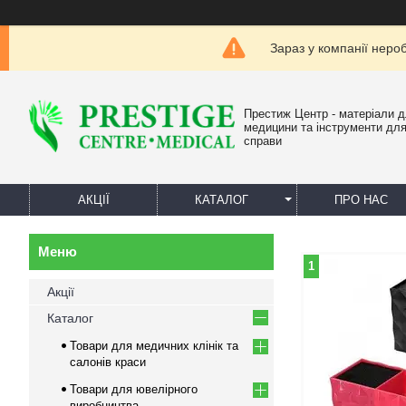
Зараз у компанії неро
Престиж Центр - матеріали 
медицини та інструменти для
справи
АКЦІЇ
КАТАЛОГ
ПРО НАС
1
Акції
Каталог
Товари для медичних клінік та
салонів краси
Товари для ювелірного
виробництва