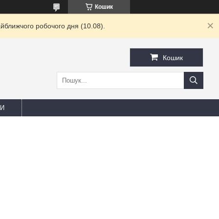
Кошик
йближчого робочого дня (10.08).
Кошик
И