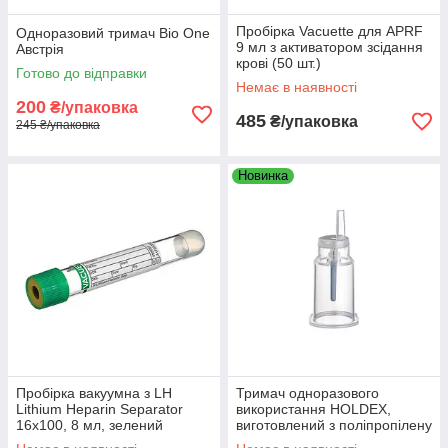
Пробірка Vacuette для APRF
Одноразовий тримач Bio One
9 мл з активатором зсідання
Австрія
крові (50 шт.)
Готово до відправки
Немає в наявності
200
₴/упаковка
485
₴/упаковка
245 ₴/упаковка
Новинка
Пробірка вакуумна з LH
Тримач одноразового
Lithium Heparin Separator
використання HOLDEX,
16x100, 8 мл, зелений
виготовлений з поліпропілену
ковпачок - жовте кільце(50шт)
індивідуально упакований,