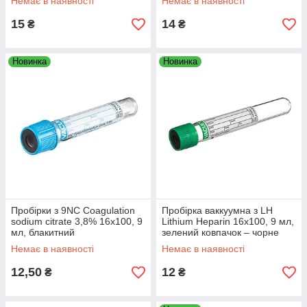
Немає в наявності
Немає в наявності
"VACUETTTE"
стерильний
15
14
₴
₴
Новинка
Новинка
Пробірки з 9NC Coagulation
Пробірка ваккуумна з LH
sodium citrate 3,8% 16x100, 9
Lithium Heparin 16x100, 9 мл,
мл, блакитний
зелений ковпачок – чорне
ковпачок,черне кільце,
кільце, без різьблення,
Немає в наявності
Немає в наявності
VACUETTE
VACUETTE®
12,50
12
₴
₴