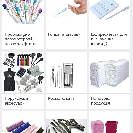
Пробірки для
Голки та шприци
Експрес-тести для
плазмотерапіі і
визначення
плазмолифтинга
інфекцій
Перукарські
Косметологія
Паперова
аксесуари
продукція