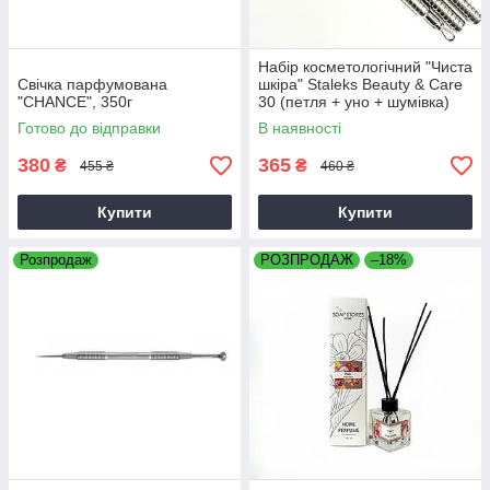
Набір косметологічний "Чиста
Свічка парфумована
шкіра" Staleks Beauty & Care
"CHANCE", 350г
30 (петля + уно + шумівка)
Готово до відправки
В наявності
380
365
₴
₴
455 ₴
460 ₴
Купити
Купити
Розпродаж
РОЗПРОДАЖ
–18%