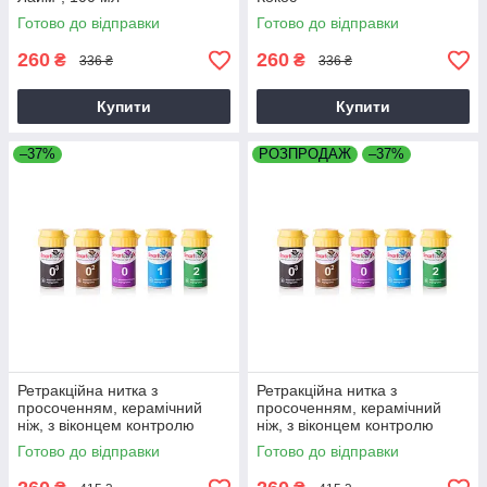
Готово до відправки
Готово до відправки
260
260
₴
₴
336 ₴
336 ₴
Купити
Купити
–37%
РОЗПРОДАЖ
–37%
Ретракційна нитка з
Ретракційна нитка з
просоченням, керамічний
просоченням, керамічний
ніж, з віконцем контролю
ніж, з віконцем контролю
залишку та лінійкою
залишку та лінійкою
Готово до відправки
Готово до відправки
Smartcord EASTDENT
Smartcord EASTDENT