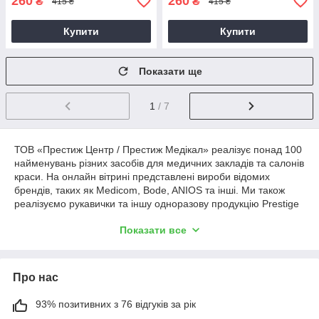
260
260
₴
₴
415 ₴
415 ₴
Купити
Купити
Показати ще
1
/ 7
ТОВ «Престиж Центр / Престиж Медікал» реалізує понад 100
найменувань різних засобів для медичних закладів та салонів
краси. На онлайн вітрині представлені вироби відомих
брендів, таких як Medicom, Bode, ANIOS та інші. Ми також
реалізуємо рукавички та іншу одноразову продукцію Prestige
Medical. Товари під цією торговою маркою ми виробляємо на
Показати все
власних сучасних потужностях виробництва, тому
вирізняються високою якістю.
Засоби для дезінфекції та одноразова продукція
Про нас
Реалізуємо різні товари, які дозволяють зробити процес
проведення різних косметологічних та медичних процедур
комфортним та безпечним. Представлена одноразова
93% позитивних з 76 відгуків за рік
продукція (рукавички, простирадла, одяг та інше) призначена