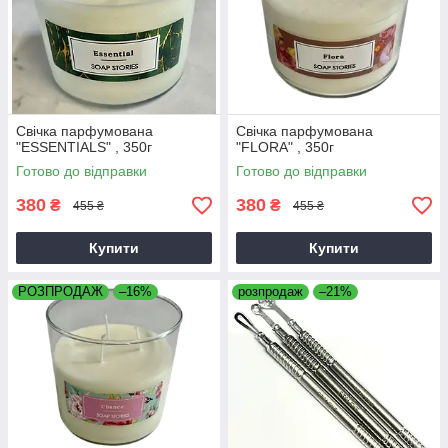
Свічка парфумована
Свічка парфумована
"ESSENTIALS" , 350г
"FLORA" , 350г
Готово до відправки
Готово до відправки
380
380
₴
₴
455 ₴
455 ₴
Купити
Купити
РОЗПРОДАЖ
–16%
розпродаж
–21%