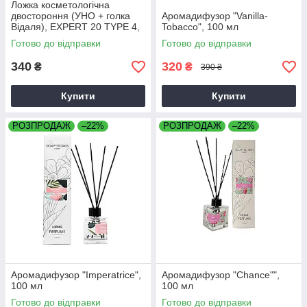
Ложка косметологічна
двостороння (УНО + голка
Аромадифузор "Vanilla-
Відаля), EXPERT 20 TYPE 4,
Tobacco", 100 мл
Staleks
Готово до відправки
Готово до відправки
340
320
₴
₴
390 ₴
Купити
Купити
РОЗПРОДАЖ
–22%
РОЗПРОДАЖ
–22%
Аромадифузор "Imperatrice",
Аромадифузор "Chance"",
100 мл
100 мл
Готово до відправки
Готово до відправки