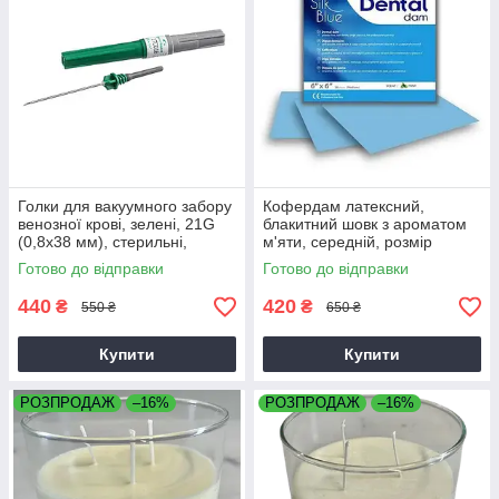
Голки для вакуумного забору
Кофердам латексний,
венозної крові, зелені, 21G
блакитний шовк з ароматом
(0,8x38 мм), стерильні,
м'яти, середній, розмір
VACUETTE
152мм*152мм по 36шт
Готово до відправки
Готово до відправки
440
420
₴
₴
550 ₴
650 ₴
Купити
Купити
РОЗПРОДАЖ
–16%
РОЗПРОДАЖ
–16%