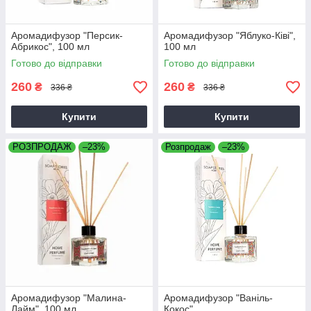
Аромадифузор "Персик-
Аромадифузор "Яблуко-Ківі",
Абрикос", 100 мл
100 мл
Готово до відправки
Готово до відправки
260
260
₴
₴
336 ₴
336 ₴
Купити
Купити
РОЗПРОДАЖ
–23%
Розпродаж
–23%
Аромадифузор "Малина-
Аромадифузор "Ваніль-
Лайм", 100 мл
Кокос"