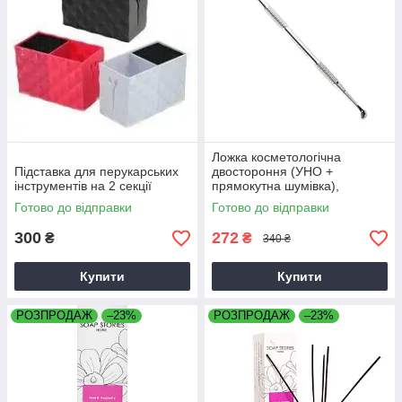
Ложка косметологічна
Підставка для перукарських
двостороння (УНО +
інструментів на 2 секції
прямокутна шумівка),
EXPERT 20 TYPE 1, Staleks
Готово до відправки
Готово до відправки
300
272
₴
₴
340 ₴
Купити
Купити
РОЗПРОДАЖ
–23%
РОЗПРОДАЖ
–23%