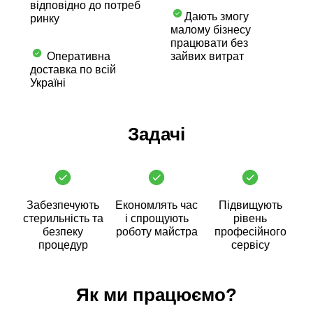
відповідно до потреб
Дають змогу
ринку
малому бізнесу
працювати без
Оперативна
зайвих витрат
доставка по всій
Україні
Задачі
Забезпечують
Економлять час
Підвищують
стерильність та
і спрощують
рівень
безпеку
роботу майстра
професійного
процедур
сервісу
Як ми працюємо?