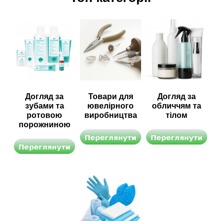
Догляд за
Товари для
Догляд за
зубами та
ювелірного
обличчям та
ротовою
виробництва
тілом
порожниною