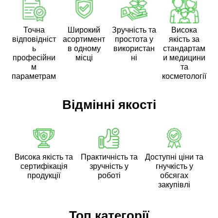
Точна
Широкий
Зручність та
Висока
відповідніст
асортимент
простота у
якість за
ь
в одному
використан
стандартам
професійни
місці
ні
и медицини
м
та
параметрам
косметології
Відмінні якості
Висока якість та
Практичність та
Доступні ціни та
сертифікація
зручність у
гнучкість у
продукції
роботі
обсягах
закупівлі
Топ категорії