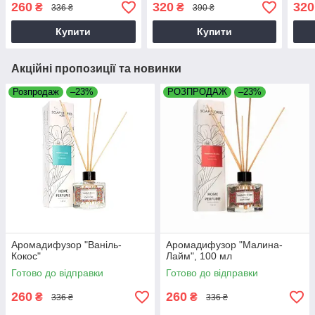
260
320
320
₴
₴
336 ₴
390 ₴
Купити
Купити
Акційні пропозиції та новинки
Розпродаж
–23%
РОЗПРОДАЖ
–23%
Аромадифузор "Ваніль-
Аромадифузор "Малина-
Кокос"
Лайм", 100 мл
Готово до відправки
Готово до відправки
260
260
₴
₴
336 ₴
336 ₴