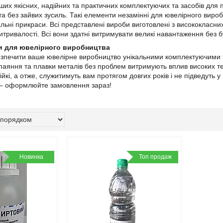
их якісних, надійних та практичних комплектуючих та засобів для 
а без зайвих зусиль. Такі елементи незамінні для ювелірного вироб
альні прикраси. Всі представлені вироби виготовлені з висококласни
витривалості. Всі вони здатні витримувати великі навантаження без 
и для ювелірного виробництва
зпечити ваше ювелірне виробництво унікальними комплектуючими т
паяння та плавки металів без проблем витримують вплив високих те
йкі, а отже, служитимуть вам протягом довгих років і не підведуть 
 – оформлюйте замовлення зараз!
Новинка
Топ продаж