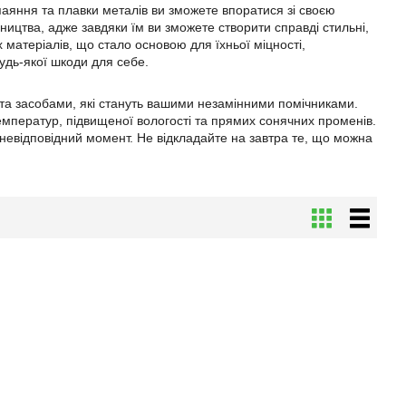
паяння та плавки металів ви зможете впоратися зі своєю
ництва, адже завдяки їм ви зможете створити справді стильні,
х матеріалів, що стало основою для їхньої міцності,
будь-якої шкоди для себе.
а засобами, які стануть вашими незамінними помічниками.
мператур, підвищеної вологості та прямих сонячних променів.
у невідповідний момент. Не відкладайте на завтра те, що можна