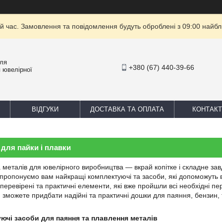
й час. Замовлення та повідомлення будуть оброблені з 09:00 найбли
для
+380 (67) 440-39-66
 ювелірної
ВІДГУКИ
ДОСТАВКА ТА ОПЛАТА
КОНТАКТ
для пайки і плавки
 металів для ювелірного виробництва — вкрай копітке і складне завд
 пропонуємо вам найкращі комплектуючі та засоби, які допоможуть в
еревірені та практичні елементи, які вже пройшли всі необхідні пе
 зможете придбати надійні та практичні дошки для паяння, бензин, 
уючі засоби для паяння та плавлення металів