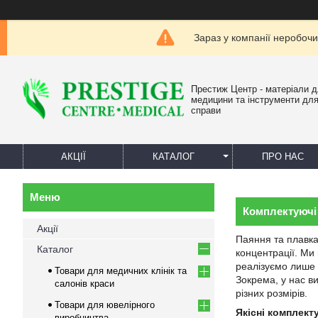
Зараз у компанії неробочи
Престиж Центр - матеріали 
медицини та інструменти для
справи
АКЦІЇ
КАТАЛОГ
ПРО НАС
Комплектуючі 
Акції
Паяння та плавка
Каталог
концентрації. Ми
реалізуємо лише п
Товари для медичних клінік та
Зокрема, у нас ви
салонів краси
різних розмірів.
Товари для ювелірного
Якісні комплект
виробництва