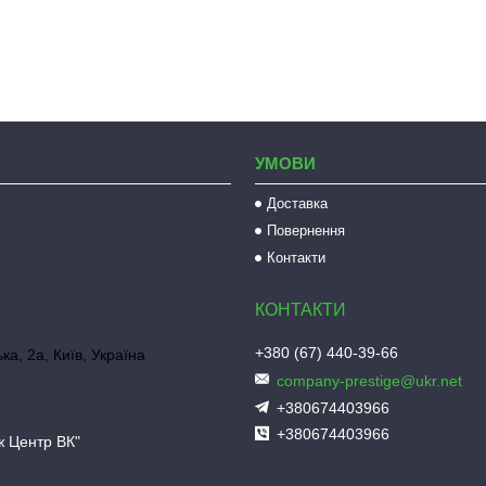
УМОВИ
Доставка
Повернення
Контакти
+380 (67) 440-39-66
ка, 2а, Київ, Україна
company-prestige@ukr.net
+380674403966
+380674403966
ж Центр ВК"