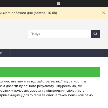
жчого робочого дня (завтра, 10.08).
И
ання, яке вимагає від майстра великої акуратності та
ам досягти ідеального результату. Підкреслимо, ми
ревірки у польових умовах та підтвердили свою якість.
тримачі-щипці для тигелів та опок, а також бензинові бачки