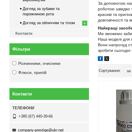
За допомогою наш
Догляд за зубами та
роботою швидко т
порожниною рота
красиві та оригін
довговічності та 
Догляд за обличчям та тілом
Найкращі засоб
Контакти
Ми зможемо забе
Наші моделі для 
Вони напрочуд сті
Фільтри
зробити сьогодні
Розчинники, очисники
Флюси, припій
Контакти
+380 (67) 440-39-66
company-prestige@ukr.net