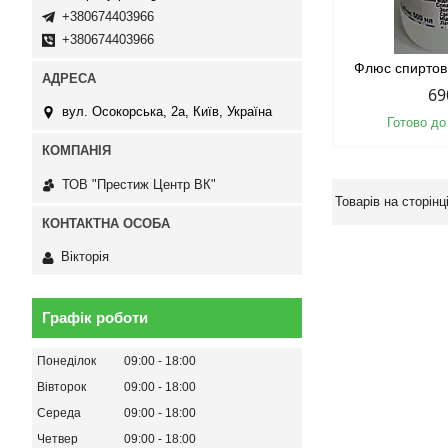
+380674403966
+380674403966
Флюс спиртов
69
вул. Осокорська, 2а, Київ, Україна
Готово до
ТОВ "Престиж Центр ВК"
Вікторія
Графік роботи
Понеділок
09:00
18:00
Вівторок
09:00
18:00
Середа
09:00
18:00
Четвер
09:00
18:00