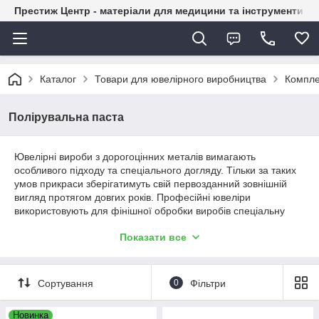
Престиж Центр - матеріали для медицини та інструменти д
Каталог
Товари для ювелірного виробництва
Компле
Полірувальна паста
Ювелірні вироби з дорогоцінних металів вимагають
особливого підходу та спеціального догляду. Тільки за таких
умов прикраси зберігатимуть свій первозданний зовнішній
вигляд протягом довгих років. Професійні ювеліри
використовують для фінішної обробки виробів спеціальну
полірувальну пасту. Представляємо вам найкращі моделі, які
Показати все
вже довели свою бездоганну якість, високу ефективність та
надійність у ході безлічі перевірок та сертифікацій. Засіб
розроблено на основі натуральних компонентів та не містить
у своєму складі жодних токсичних елементів.
Сортування
0
Фільтри
Переваги полірувальної пасти
Наша полірувальна паста для фінішної обробки дорогоцінних
Новинка