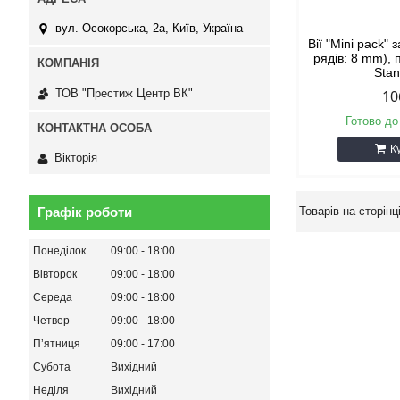
вул. Осокорська, 2а, Київ, Україна
Вії "Mini pack" 
рядів: 8 mm),
Sta
ТОВ "Престиж Центр ВК"
10
Готово до
К
Вікторія
Графік роботи
Понеділок
09:00
18:00
Вівторок
09:00
18:00
Середа
09:00
18:00
Четвер
09:00
18:00
Пʼятниця
09:00
17:00
Субота
Вихідний
Неділя
Вихідний