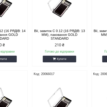
.12 (16 РЯДІВ: 14
Вії, завиток С 0.12 (16 РЯДІВ: 13
Вії, зав
вання GOLD
ММ), паковання GOLD
ММ)
NDARD
STANDARD
0 ₴
210 ₴
 відправки
Готово до відправки
Г
упити
Купити
20066017
200