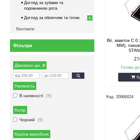
Догляд за зубами та
порожниною рота
Догляд за обличчям та тілом
Контакти
Вії, завиток С 0
Фільтри
ММ), пако
STA
21
Діапазон цін, ₴
Готово до
К
Наявність
В наявності
9
20066024
Колір
Чорний
9
Країна виробник