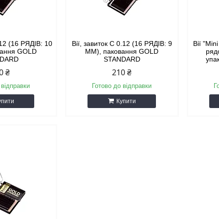
.12 (16 РЯДІВ: 10
Вії, завиток С 0.12 (16 РЯДІВ: 9
Вії "Min
вання GOLD
ММ), паковання GOLD
рядо
NDARD
STANDARD
упа
0 ₴
210 ₴
 відправки
Готово до відправки
Г
упити
Купити