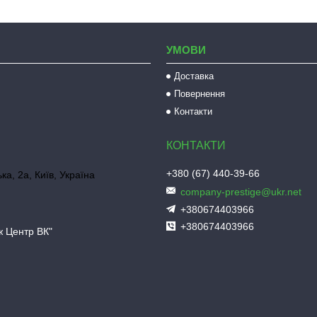
УМОВИ
Доставка
Повернення
Контакти
+380 (67) 440-39-66
ка, 2а, Київ, Україна
company-prestige@ukr.net
+380674403966
+380674403966
ж Центр ВК"