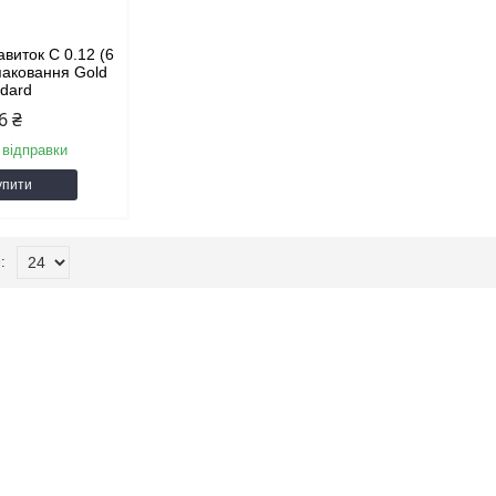
завиток С 0.12 (6
 паковання Gold
ndard
6 ₴
 відправки
упити