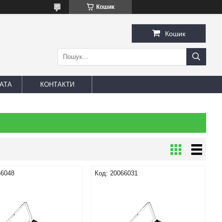
Кошик
Кошик
АТА
КОНТАКТИ
66048
20066031