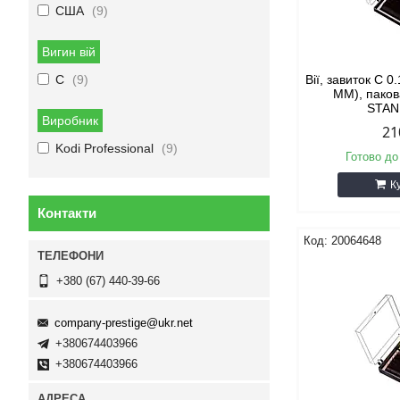
США
9
Вигин вій
C
9
Вії, завиток С 0
ММ), пако
STA
Виробник
21
Kodi Professional
9
Готово до
К
Контакти
20064648
+380 (67) 440-39-66
company-prestige@ukr.net
+380674403966
+380674403966