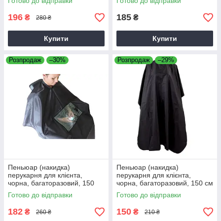
Готово до відправки
Готово до відправки
196
185
₴
₴
280 ₴
Купити
Купити
Розпродаж
–30%
Розпродаж
–29%
Пеньюар (накидка)
Пеньюар (накидка)
перукарня для клієнта,
перукарня для клієнта,
чорна, багаторазовий, 150
чорна, багаторазовий, 150 см
см, "Гаджет"
Готово до відправки
Готово до відправки
182
150
₴
₴
260 ₴
210 ₴