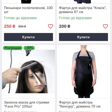
Пеньюари поліетиленові, 100
Фартук для майстра "Класік",
шт
довжина 87 см
Готово до відправки
Готово до відправки
250
200
₴
₴
350 ₴
Купити
Купити
Розпродаж
–30%
Захисна маска для стрижки
Фартух для майстра
"Face Pro" 100шт
"Кенгуру", довжина 70 см