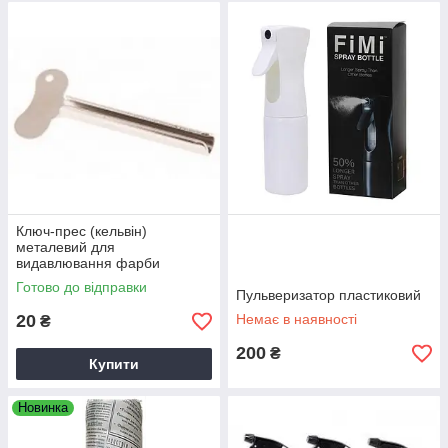
Ключ-прес (кельвін)
металевий для
видавлювання фарби
Готово до відправки
Пульверизатор пластиковий
20
Немає в наявності
₴
200
₴
Купити
Новинка