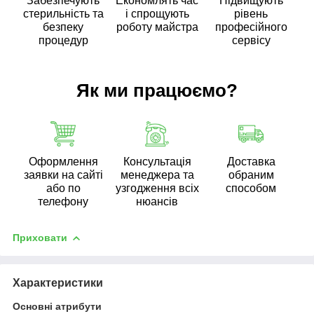
Забезпечують
Економлять час
Підвищують
стерильність та
і спрощують
рівень
безпеку
роботу майстра
професійного
процедур
сервісу
Як ми працюємо?
Оформлення
Консультація
Доставка
заявки на сайті
менеджера та
обраним
або по
узгодження всіх
способом
телефону
нюансів
Приховати
Характеристики
Основні атрибути