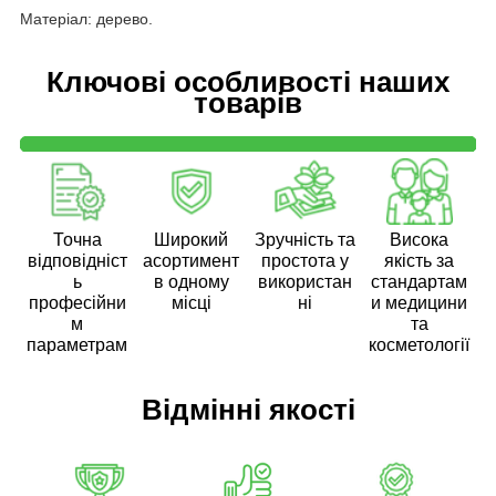
Матеріал: дерево.
Ключові особливості наших
товарів
Точна
Широкий
Зручність та
Висока
відповідніст
асортимент
простота у
якість за
ь
в одному
використан
стандартам
професійни
місці
ні
и медицини
м
та
параметрам
косметології
Відмінні якості