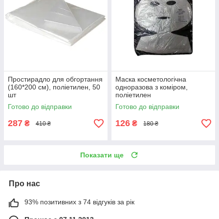
Простирадло для обгортання
Маска косметологічна
(160*200 см), поліетилен, 50
одноразова з коміром,
шт
поліетилен
Готово до відправки
Готово до відправки
287
126
₴
₴
410 ₴
180 ₴
Показати ще
Про нас
93% позитивних з 74 відгуків за рік