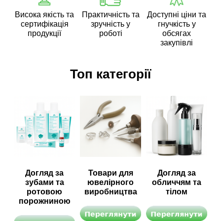
Висока якість та
Практичність та
Доступні ціни та
сертифікація
зручність у
гнучкість у
продукції
роботі
обсягах
закупівлі
Топ категорії
Догляд за
Товари для
Догляд за
зубами та
ювелірного
обличчям та
ротовою
виробництва
тілом
порожниною