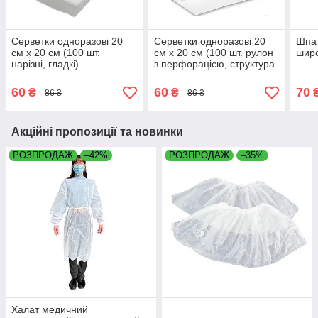
Серветки одноразові 20
Серветки одноразові 20
Шпат
см х 20 см (100 шт.
см х 20 см (100 шт. рулон
широ
нарізні, гладкі)
з перфорацією, структура
- сітка)
60
60
70
₴
₴
86 ₴
86 ₴
Акційні пропозиції та новинки
РОЗПРОДАЖ
–42%
РОЗПРОДАЖ
–35%
Халат медичний