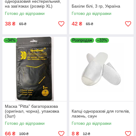
одноразовий нестерильний,
на зав’язках (розмір ХL)
Бахіли білі, 3 гр, Україна
Готово до відправки
Готово до відправки
38
42
₴
₴
65 ₴
65 ₴
–34%
Розпродаж
–33%
Маска "Pitta" багаторазова
(оригінал, чорна), упаковка
Капці одноразові для готелів,
(3шт)
лазень, саун
Готово до відправки
Готово до відправки
66
8
₴
₴
100 ₴
12 ₴