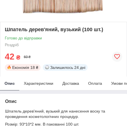
Шпатель дерев'яний, вузький (100 шт.)
Готово до відправки
Роздріб
42
₴
60 ₴
Економія
18 ₴
Залишилось
24 дні
Опис
Характеристики
Доставка
Оплата
Умови п
Опис
Шпатель дерев'яний, вузький для нанесення воску та
проведення косметологічних процедур.
Розмір: 93*10*2 мм. В пакованні 100 шт.