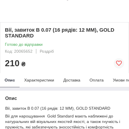
Вії, завиток B 0.07 (16 рядів: 12 ММ), GOLD
STANDARD
Готово до відправки
Код: 20065652
Роздріб
210
₴
Опис
Характеристики
Доставка
Оплата
Умови п
Опис
Вії, завиток B 0.07 (16 рядів: 12 ММ), GOLD STANDARD
Вії для нарощування Gold Standard мають наближені до
натуральних вій візуальних якостей якості, а також гнучкість і
пружність, які забезпечують зносостійкість і комфортність