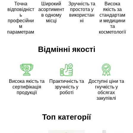
Точна
Широкий
Зручність та
Висока
відповідніст
асортимент
простота у
якість за
ь
в одному
використан
стандартам
професійни
місці
ні
и медицини
м
та
параметрам
косметології
Відмінні якості
Висока якість та
Практичність та
Доступні ціни та
сертифікація
зручність у
гнучкість у
продукції
роботі
обсягах
закупівлі
Топ категорії