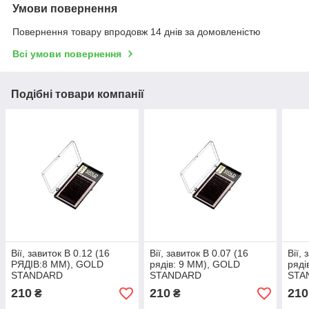
Умови повернення
Повернення товару впродовж 14 днів за домовленістю
Всі умови повернення
Подібні товари компанії
Вії, завиток B 0.12 (16
Вії, завиток B 0.07 (16
Вії,
РЯДІВ:8 ММ), GOLD
рядів: 9 ММ), GOLD
ряді
STANDARD
STANDARD
STA
210
210
210
₴
₴