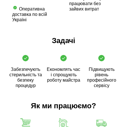
працювати без
Оперативна
зайвих витрат
доставка по всій
Україні
Задачі
Забезпечують
Економлять час
Підвищують
стерильність та
і спрощують
рівень
безпеку
роботу майстра
професійного
процедур
сервісу
Як ми працюємо?