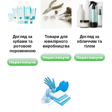
Догляд за
Товари для
Догляд за
зубами та
ювелірного
обличчям та
ротовою
виробництва
тілом
порожниною