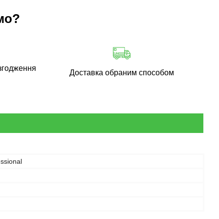
мо?
згодження
Доставка обраним способом
ssional