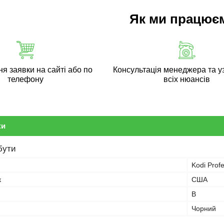
Як ми працює
 заявки на сайті або по
Консультація менеджера та у
телефону
всіх нюансів
ки
бути
Kodi Profe
к
США
B
Чорний