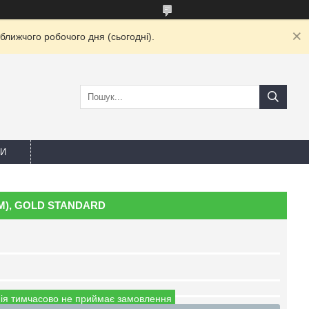
ближчого робочого дня (сьогодні).
И
2 ММ), GOLD STANDARD
ія тимчасово не приймає замовлення