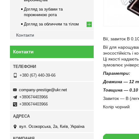
Догляд за зубами та
порожниною рота
Догляд за обличчям та тілом
Контакти
Вії, завиток B 0
Вії для нарощуван
Контакти
зносостійкість і 
Ці якості надают
зумовлює універс
Параметри:
+380 (67) 440-39-66
Довжина — 12
company-prestige@ukr.net
Товщина — 0.1
+380674403966
Завиток — В (лег
+380674403966
Колір чорний
вул. Осокорська, 2а, Київ, Україна