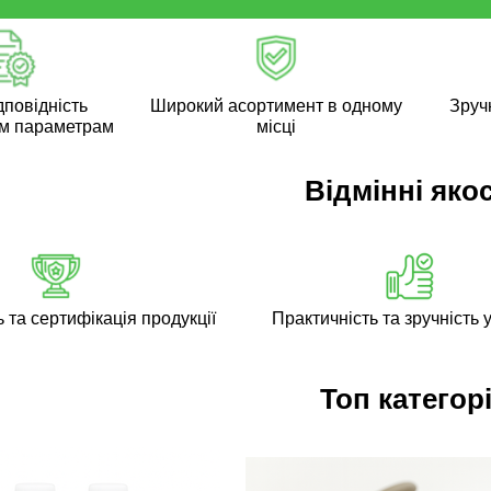
дповідність
Широкий асортимент в одному
Зручн
м параметрам
місці
Відмінні якос
ь та сертифікація продукції
Практичність та зручність у
Топ категорі