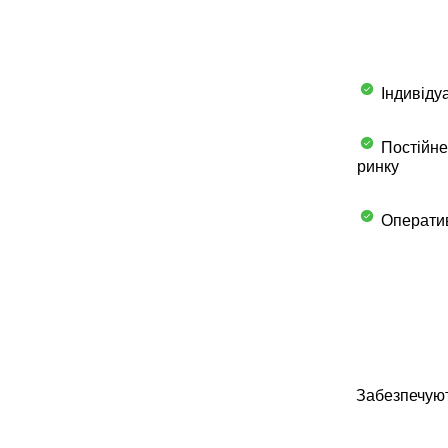
Індивідуа
Постійне
ринку
Оператив
Забезпечуют