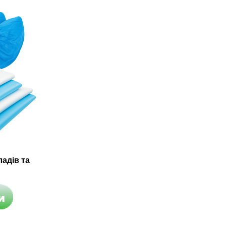
адів та