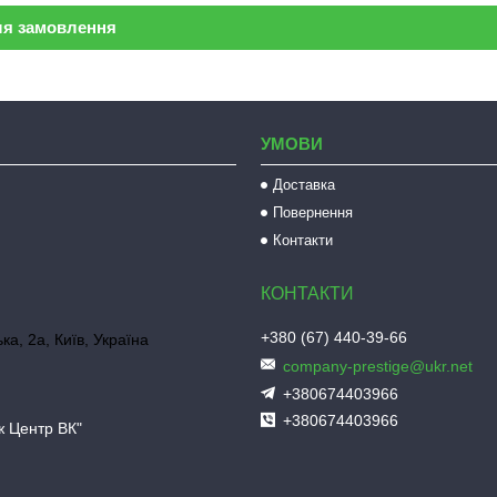
ля замовлення
УМОВИ
Доставка
Повернення
Контакти
+380 (67) 440-39-66
ка, 2а, Київ, Україна
company-prestige@ukr.net
+380674403966
+380674403966
ж Центр ВК"