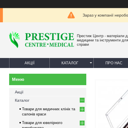
Зараз у компанії нероб
Престиж Центр - матеріали 
медицини та інструменти для
справи
АКЦІЇ
КАТАЛОГ
ПРО НАС
Акції
Каталог
Товари для медичних клінік та
салонів краси
Товари для ювелірного
виробництва