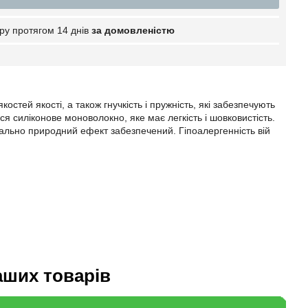
ру протягом 14 днів
за домовленістю
стей якості, а також гнучкість і пружність, які забезпечують
ься силіконове моноволокно, яке має легкість і шовковистість.
ально природний ефект забезпечений. Гіпоалергенність вій
аших товарів