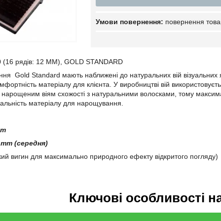
повернення това
.10 (16 рядів: 12 ММ), GOLD STANDARD
ня Gold Standard мають наближені до натуральних вій візуальних яко
комфортність матеріалу для клієнта. У виробництві вій використовуєт
ь нарощеним віям схожості з натуральними волосками, тому максим
альність матеріалу для нарощування.
 mm
0 mm (середня)
кий вигин для максимально природного ефекту відкритого погляду)
Ключові особливості н