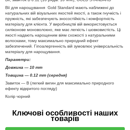
Вії для нарощування Gold Standard мають наближені до
натуральних вій візуальних якостей якості, а також гнучкість і
пружність, які забезпечують зносостійкість і комфортність
матеріалу для клієнта. У виробництві вій використовується
силіконове моноволокно, яке має легкість і шовковистість. Ці
якості надають нарощеним віям схожості з натуральними
волосками, тому максимально природний ефект
забезпечений. Гіпоалергенність вій зумовлює універсальність
матеріалу для нарощування.
Параметри:
Довжина — 10 mm
Товщина — 0.12 mm (середня)
Завиток — В (легкий вигин для максимально природного
ефекту відкритого погляду)
Колір чорний
Ключові особливості наших
товарів