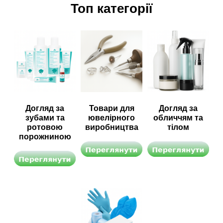
Топ категорії
Догляд за
Товари для
Догляд за
зубами та
ювелірного
обличчям та
ротовою
виробництва
тілом
порожниною