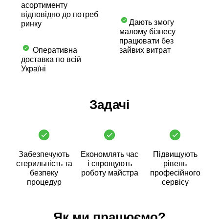
асортименту
відповідно до потреб
Дають змогу
ринку
малому бізнесу
працювати без
Оперативна
зайвих витрат
доставка по всій
Україні
Задачі
Забезпечують
Економлять час
Підвищують
стерильність та
і спрощують
рівень
безпеку
роботу майстра
професійного
процедур
сервісу
Як ми працюємо?