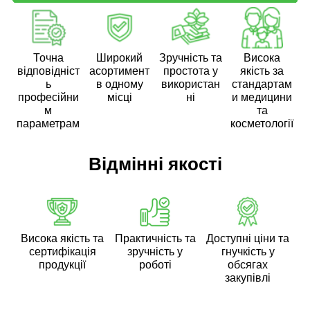
Точна
Широкий
Зручність та
Висока
відповідніст
асортимент
простота у
якість за
ь
в одному
використан
стандартам
професійни
місці
ні
и медицини
м
та
параметрам
косметології
Відмінні якості
Висока якість та
Практичність та
Доступні ціни та
сертифікація
зручність у
гнучкість у
продукції
роботі
обсягах
закупівлі