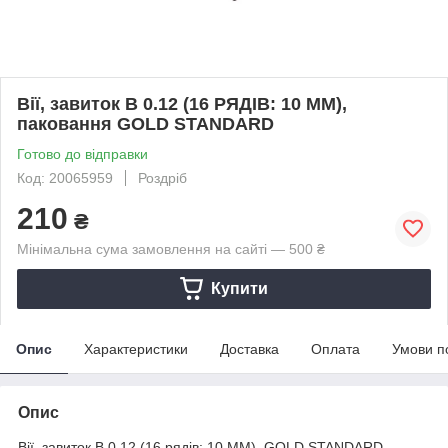
Вії, завиток B 0.12 (16 РЯДІВ: 10 ММ),
паковання GOLD STANDARD
Готово до відправки
Код: 20065959
Роздріб
210
₴
Мінімальна сума замовлення на сайті — 500 ₴
Купити
Опис
Характеристики
Доставка
Оплата
Умови п
Опис
Вії, завиток B 0.12 (16 рядів: 10 ММ), GOLD STANDARD