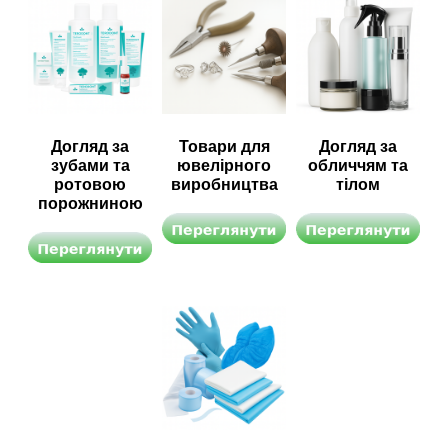
Догляд за
Товари для
Догляд за
зубами та
ювелірного
обличчям та
ротовою
виробництва
тілом
порожниною