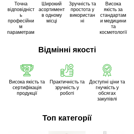
Точна
Широкий
Зручність та
Висока
відповідніст
асортимент
простота у
якість за
ь
в одному
використан
стандартам
професійни
місці
ні
и медицини
м
та
параметрам
косметології
Відмінні якості
Висока якість та
Практичність та
Доступні ціни та
сертифікація
зручність у
гнучкість у
продукції
роботі
обсягах
закупівлі
Топ категорії