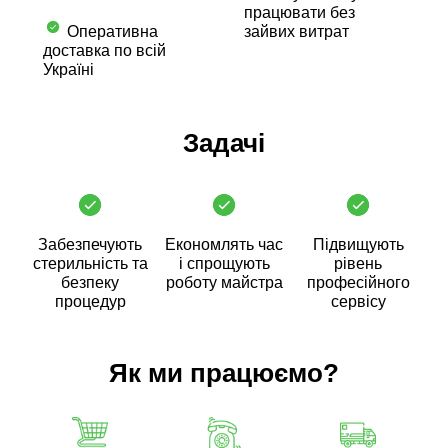
працювати без
Оперативна
зайвих витрат
доставка по всій
Україні
Задачі
Забезпечують
Економлять час
Підвищують
стерильність та
і спрощують
рівень
безпеку
роботу майстра
професійного
процедур
сервісу
Як ми працюємо?