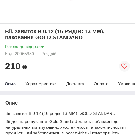
Вії, завиток B 0.12 (16 РЯДІВ: 13 ММ),
паковання GOLD STANDARD
Готово до відправки
Код: 20065980
Роздріб
210
₴
Опис
Характеристики
Доставка
Оплата
Умови п
Опис
Вії, завиток B 0.12 (16 рядів: 13 ММ), GOLD STANDARD
Вії для нарощування Gold Standard мають наближені до
натуральних вій візуальних якостей якості, а також гнучкість і
пружність, які забезпечують зносостійкість і комфортність