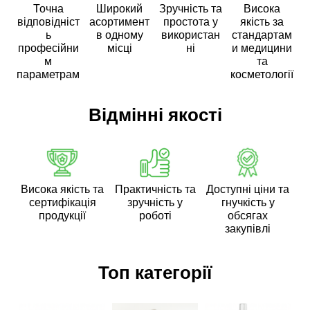
Точна
Широкий
Зручність та
Висока
відповідніст
асортимент
простота у
якість за
ь
в одному
використан
стандартам
професійни
місці
ні
и медицини
м
та
параметрам
косметології
Відмінні якості
Висока якість та
Практичність та
Доступні ціни та
сертифікація
зручність у
гнучкість у
продукції
роботі
обсягах
закупівлі
Топ категорії