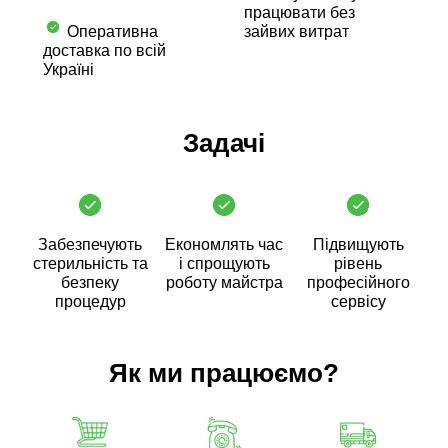
працювати без
Оперативна
зайвих витрат
доставка по всій
Україні
Задачі
Забезпечують
Економлять час
Підвищують
стерильність та
і спрощують
рівень
безпеку
роботу майстра
професійного
процедур
сервісу
Як ми працюємо?