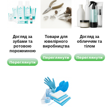
Догляд за
Товари для
Догляд за
зубами та
ювелірного
обличчям та
ротовою
виробництва
тілом
порожниною