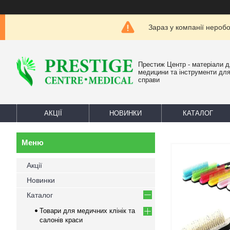
Зараз у компанії нероб
Престиж Центр - матеріали 
медицини та інструменти для
справи
АКЦІЇ
НОВИНКИ
КАТАЛОГ
Акції
Новинки
Каталог
Товари для медичних клінік та
салонів краси