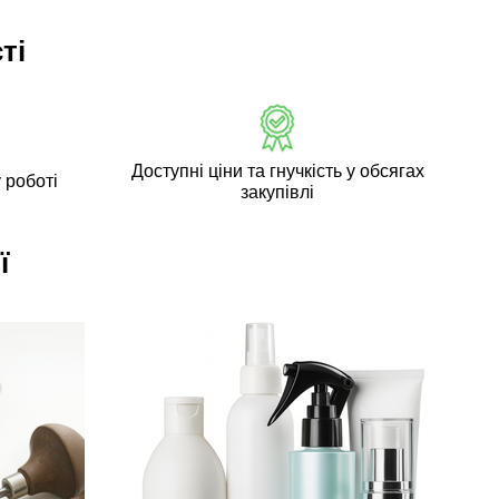
ті
Доступні ціни та гнучкість у обсягах
 роботі
закупівлі
ї