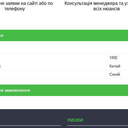
 заявки на сайті або по
Консультація менеджера та у
телефону
всіх нюансів
ки
YRE
к
Китай
Синій
ля замовлення
УМОВИ