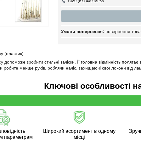
+380 (67) 440-39-66
повернення това
у (пластик)
у допоможе зробити стильні зачіски. Її головна відмінність полягає в
и робите менше рухів, роблячи начіс, захищаючі свої локони від лам
Ключові особливості н
дповідність
Широкий асортимент в одному
Зручн
м параметрам
місці