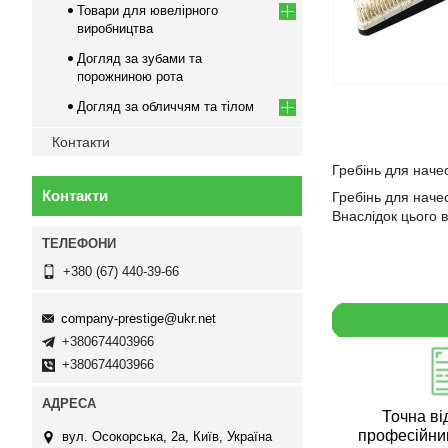
Товари для ювелірного
виробництва
Догляд за зубами та
порожниною рота
Догляд за обличчям та тілом
Контакти
Гребінь для начес
Контакти
Гребінь для начес
Внаслідок цього в
+380 (67) 440-39-66
company-prestige@ukr.net
+380674403966
+380674403966
Точна ві
професійни
вул. Осокорська, 2а, Київ, Україна