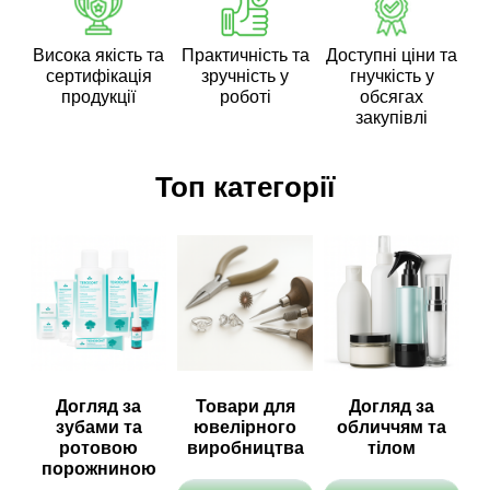
Висока якість та
Практичність та
Доступні ціни та
сертифікація
зручність у
гнучкість у
продукції
роботі
обсягах
закупівлі
Топ категорії
Догляд за
Товари для
Догляд за
зубами та
ювелірного
обличчям та
ротовою
виробництва
тілом
порожниною