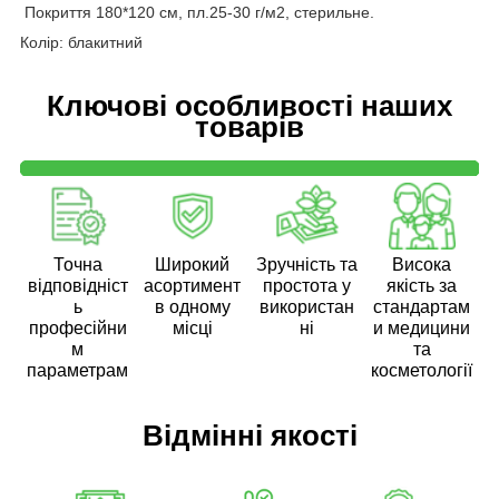
Покриття 180*120 см, пл.25-30 г/м2, стерильне.
Колір: блакитний
Ключові особливості наших
товарів
Точна
Широкий
Зручність та
Висока
відповідніст
асортимент
простота у
якість за
ь
в одному
використан
стандартам
професійни
місці
ні
и медицини
м
та
параметрам
косметології
Відмінні якості