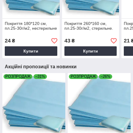
Покриття 180*120 см,
Покриття 260*160 см,
Покр
пл.25-30г/м2, нестерильне
пл.25-30г/м2, стерильне.
пл.2
24
43
21
₴
₴
Купити
Купити
Акційні пропозиції та новинки
РОЗПРОДАЖ
–31%
РОЗПРОДАЖ
–26%