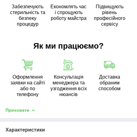
Забезпечують
Економлять час
Підвищують
стерильність та
і спрощують
рівень
безпеку
роботу майстра
професійного
процедур
сервісу
Як ми працюємо?
Оформлення
Консультація
Доставка
заявки на сайті
менеджера та
обраним
або по
узгодження всіх
способом
телефону
нюансів
Приховати
Характеристики