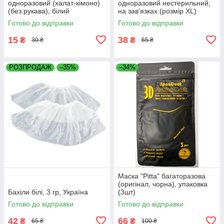
одноразовий (халат-кімоно)
одноразовий нестерильний,
(без рукава), білий
на зав’язках (розмір ХL)
Готово до відправки
Готово до відправки
15
38
₴
₴
30 ₴
65 ₴
РОЗПРОДАЖ
–35%
–34%
Маска "Pitta" багаторазова
(оригінал, чорна), упаковка
Бахіли білі, 3 гр, Україна
(3шт)
Готово до відправки
Готово до відправки
42
66
₴
₴
65 ₴
100 ₴