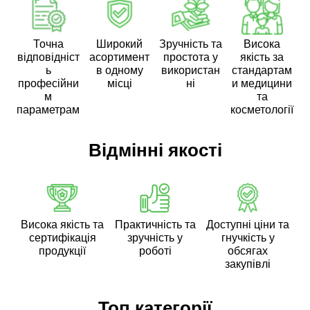
Точна
Широкий
Зручність та
Висока
відповідніст
асортимент
простота у
якість за
ь
в одному
використан
стандартам
професійни
місці
ні
и медицини
м
та
параметрам
косметології
Відмінні якості
Висока якість та
Практичність та
Доступні ціни та
сертифікація
зручність у
гнучкість у
продукції
роботі
обсягах
закупівлі
Топ категорії