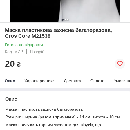
Маска пластикова захисна багаторазова,
Cros Core M21538
Готово до відправки
Код: MZP
Роздріб
20
₴
Опис
Характеристики
Доставка
Оплата
Умови п
Опис
Маска пластикова захисна багаторазова
Розміри: ширина (разом з тримачем) - 14 см, висота - 10 см.
Маска послужить гарним захистом для вірусів, що