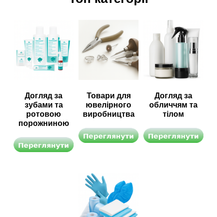
Догляд за
Товари для
Догляд за
зубами та
ювелірного
обличчям та
ротовою
виробництва
тілом
порожниною