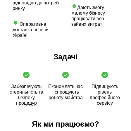
відповідно до потреб
Дають змогу
ринку
малому бізнесу
працювати без
Оперативна
зайвих витрат
доставка по всій
Україні
Задачі
Забезпечують
Економлять час
Підвищують
стерильність та
і спрощують
рівень
безпеку
роботу майстра
професійного
процедур
сервісу
Як ми працюємо?