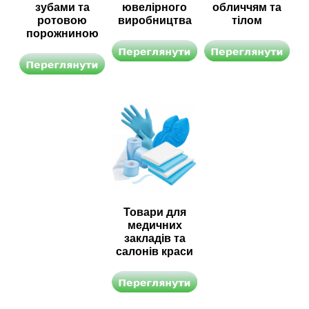
зубами та
ювелірного
обличчям та
ротовою
виробництва
тілом
порожниною
Товари для
медичних
закладів та
салонів краси