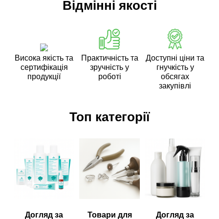
Відмінні якості
Висока якість та
Практичність та
Доступні ціни та
сертифікація
зручність у
гнучкість у
продукції
роботі
обсягах
закупівлі
Топ категорії
Догляд за
Товари для
Догляд за