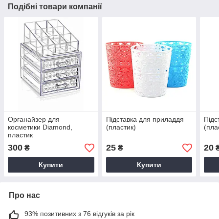
Подібні товари компанії
Органайзер для
Підставка для приладдя
Підс
косметики Diamond,
(пластик)
(пла
пластик
300
25
20
₴
₴
Купити
Купити
Про нас
93% позитивних з 76 відгуків за рік