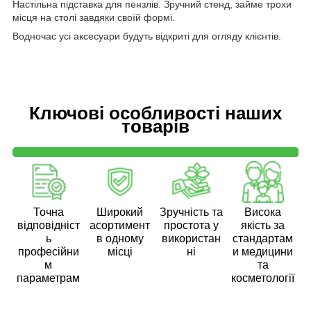
Настільна підставка для пензлів. Зручний стенд, займе трохи
місця на столі завдяки своїй формі.
Водночас усі аксесуари будуть відкриті для огляду клієнтів.
Ключові особливості наших
товарів
Точна
Широкий
Зручність та
Висока
відповідніст
асортимент
простота у
якість за
ь
в одному
використан
стандартам
професійни
місці
ні
и медицини
м
та
параметрам
косметології