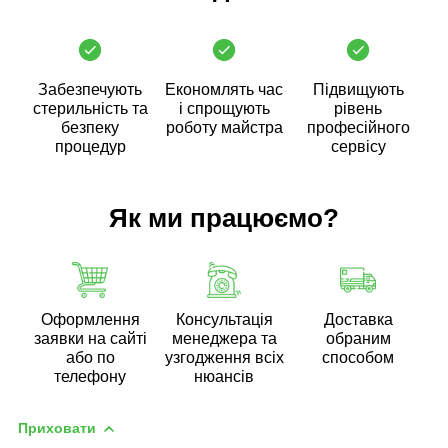
Забезпечують
Економлять час
Підвищують
стерильність та
і спрощують
рівень
безпеку
роботу майстра
професійного
процедур
сервісу
Як ми працюємо?
Оформлення
Консультація
Доставка
заявки на сайті
менеджера та
обраним
або по
узгодження всіх
способом
телефону
нюансів
Приховати