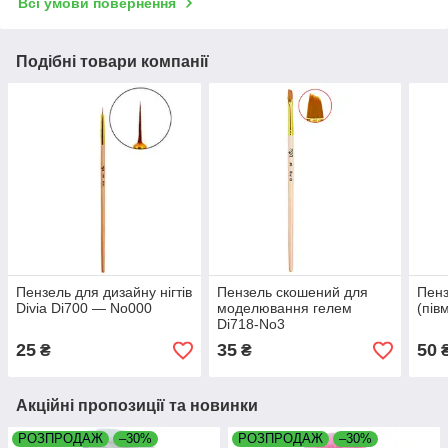
Всі умови повернення
Подібні товари компанії
Пензель для дизайну нігтів
Пензель скошений для
Пенз
Divia Di700 — No000
моделювання гелем
(пів
Di718-No3
25
35
50
₴
₴
Акційні пропозиції та новинки
РОЗПРОДАЖ
–30%
РОЗПРОДАЖ
–30%