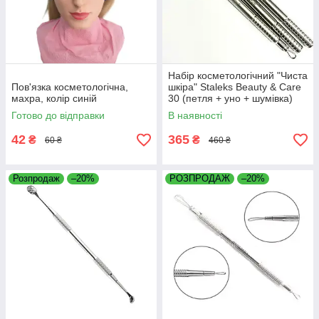
Набір косметологічний "Чиста
Пов'язка косметологічна,
шкіра" Staleks Beauty & Care
махра, колір синій
30 (петля + уно + шумівка)
Готово до відправки
В наявності
42
365
₴
₴
60 ₴
460 ₴
Розпродаж
–20%
РОЗПРОДАЖ
–20%