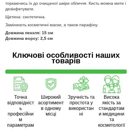
торкаючись їх до очищеної шкіри обличчя. Кисть можна мити і
дезінфетувати.
Щетина: синтетична.
Замінюють косметичні маски, а також парафіну.
Довжина пензля: 15 см
Довжина ворсу: 2,5 см
Ключові особливості наших
товарів
Точна
Широкий
Зручність та
Висока
відповідніст
асортимент
простота у
якість за
ь
в одному
використан
стандартам
професійни
місці
ні
и медицини
м
та
параметрам
косметології