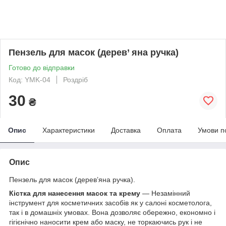
Пензель для масок (дерев’ яна ручка)
Готово до відправки
Код: YMK-04
Роздріб
30
₴
Опис
Характеристики
Доставка
Оплата
Умови п
Опис
Пензель для масок (дерев’яна ручка).
Кістка для нанесення масок та крему
— Незамінний
інструмент для косметичних засобів як у салоні косметолога,
так і в домашніх умовах. Вона дозволяє обережно, економно і
гігієнічно наносити крем або маску, не торкаючись рук і не