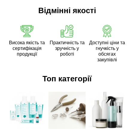
Відмінні якості
Висока якість та
Практичність та
Доступні ціни та
сертифікація
зручність у
гнучкість у
продукції
роботі
обсягах
закупівлі
Топ категорії