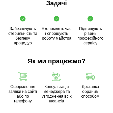
Задачі
Забезпечують
Економлять час
Підвищують
стерильність та
і спрощують
рівень
безпеку
роботу майстра
професійного
процедур
сервісу
Як ми працюємо?
Оформлення
Консультація
Доставка
заявки на сайті
менеджера та
обраним
або по
узгодження всіх
способом
телефону
нюансів