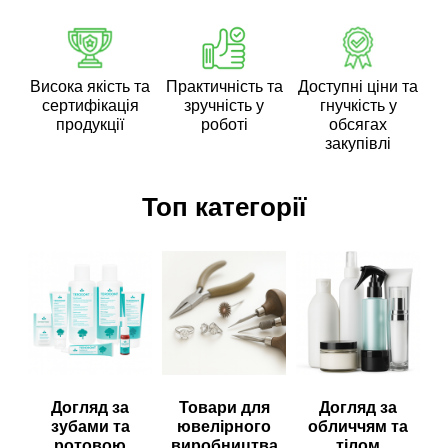
Висока якість та
Практичність та
Доступні ціни та
сертифікація
зручність у
гнучкість у
продукції
роботі
обсягах
закупівлі
Топ категорії
Догляд за
Товари для
Догляд за
зубами та
ювелірного
обличчям та
ротовою
виробництва
тілом