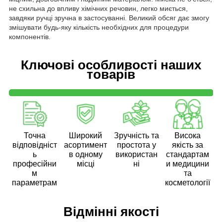
не схильна до впливу хімічних речовин, легко миється,
завдяки ручці зручна в застосуванні. Великий обсяг дає змогу
змішувати будь-яку кількість необхідних для процедури
компонентів.
Ключові особливості наших
товарів
Точна
Широкий
Зручність та
Висока
відповідніст
асортимент
простота у
якість за
ь
в одному
використан
стандартам
професійни
місці
ні
и медицини
м
та
параметрам
косметології
Відмінні якості