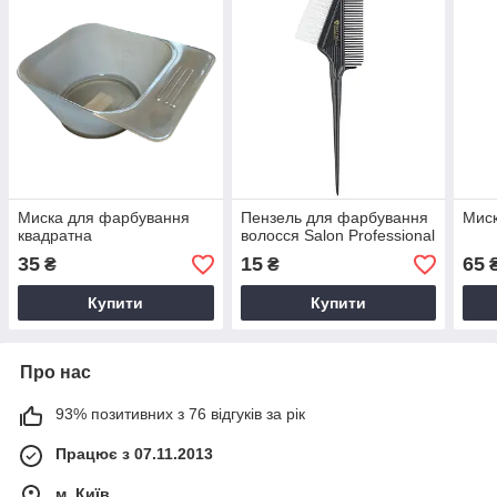
Миска для фарбування
Пензель для фарбування
Миск
квадратна
волосся Salon Professional
35
15
65
₴
₴
Купити
Купити
Про нас
93% позитивних з 76 відгуків за рік
Працює з 07.11.2013
м. Київ