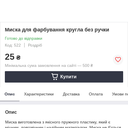
Миска для фарбування кругла без ручки
Готово до відправки
Код: 522
Роздріб
25
₴
Мінімальна сума замовлення на сайті — 500 ₴
Купити
Опис
Характеристики
Доставка
Оплата
Умови п
Опис
Миска виготовлена з якісного пружного пластику, який є
міцним, довговічним і надійним матеріалом. Миска не б'ється,