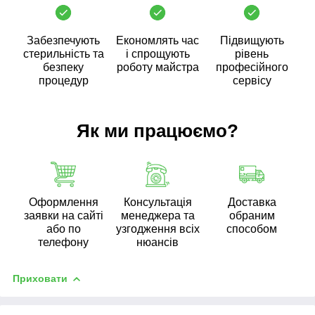
Забезпечують
Економлять час
Підвищують
стерильність та
і спрощують
рівень
безпеку
роботу майстра
професійного
процедур
сервісу
Як ми працюємо?
Оформлення
Консультація
Доставка
заявки на сайті
менеджера та
обраним
або по
узгодження всіх
способом
телефону
нюансів
Приховати