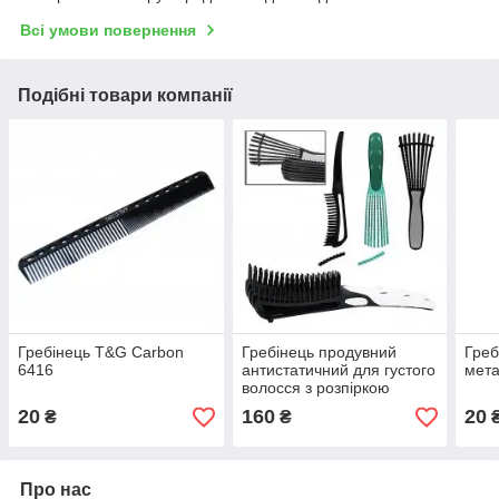
Всі умови повернення
Подібні товари компанії
Гребінець T&G Carbon
Гребінець продувний
Греб
6416
антистатичний для густого
мет
волосся з розпіркою
(трансформер)
20
160
20
₴
₴
Про нас