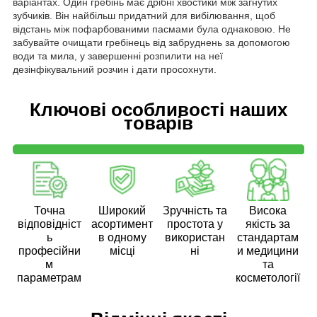
варіантах. Один гребінь має дрібні хвостики між загнутих
зубчиків. Він найбільш придатний для вибілювання, щоб
відстань між пофарбованими пасмами була однаковою. Не
забувайте очищати гребінець від забруднень за допомогою
води та мила, у завершенні розпилити на неї
дезінфікувальний розчин і дати просохнути.
Ключові особливості наших
товарів
Точна
Широкий
Зручність та
Висока
відповідніст
асортимент
простота у
якість за
ь
в одному
використан
стандартам
професійни
місці
ні
и медицини
м
та
параметрам
косметології