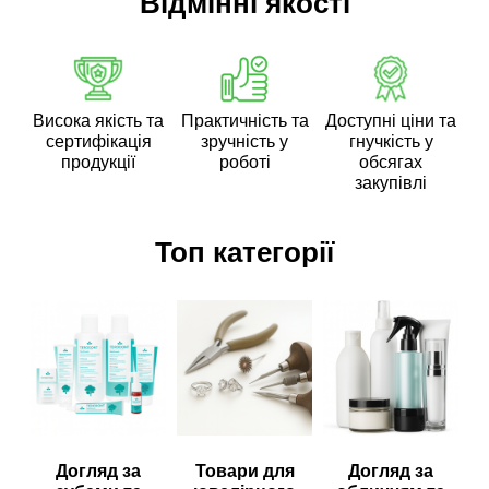
Відмінні якості
Висока якість та
Практичність та
Доступні ціни та
сертифікація
зручність у
гнучкість у
продукції
роботі
обсягах
закупівлі
Топ категорії
Догляд за
Товари для
Догляд за