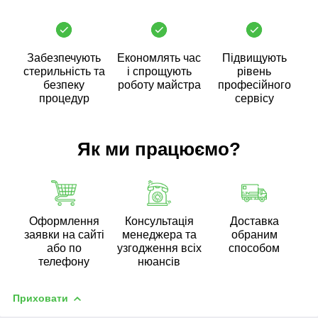
Забезпечують
Економлять час
Підвищують
стерильність та
і спрощують
рівень
безпеку
роботу майстра
професійного
процедур
сервісу
Як ми працюємо?
Оформлення
Консультація
Доставка
заявки на сайті
менеджера та
обраним
або по
узгодження всіх
способом
телефону
нюансів
Приховати