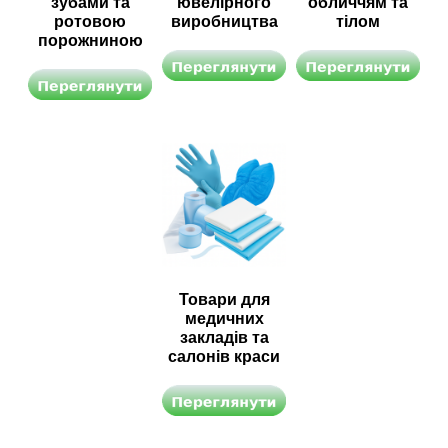
зубами та
ювелірного
обличчям та
ротовою
виробництва
тілом
порожниною
Товари для
медичних
закладів та
салонів краси