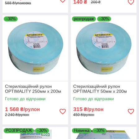
140
₴
200 ₴
588 ₴/упаковка
–30%
розпродаж
–30%
Стерилізаційний рулон
Стерилізаційний рулон
OPTIMALITY 250мм х 200м
OPTIMALITY 50мм х 200м
Готово до відправки
Готово до відправки
1 568
315
₴/рулон
₴/рулон
2 240 ₴/рулон
450 ₴/рулон
РОЗПРОДАЖ
–30%
Новинка
–30%