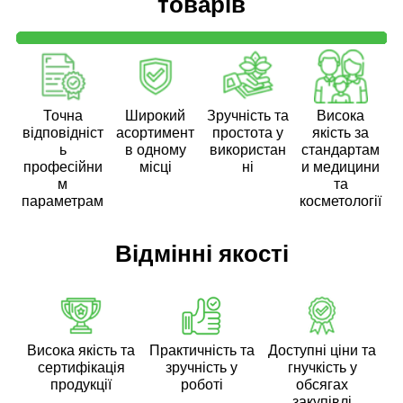
товарів
Точна
Широкий
Зручність та
Висока
відповідніст
асортимент
простота у
якість за
ь
в одному
використан
стандартам
професійни
місці
ні
и медицини
м
та
параметрам
косметології
Відмінні якості
Висока якість та
Практичність та
Доступні ціни та
сертифікація
зручність у
гнучкість у
продукції
роботі
обсягах
закупівлі