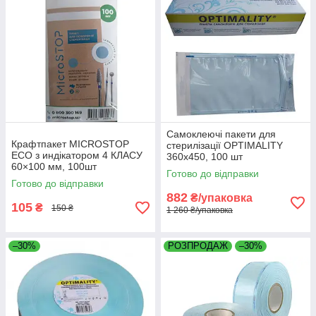
Самоклеючі пакети для
Крафтпакет MICROSTOP
стерилізації OPTIMALITY
ЕСО з индікатором 4 КЛАСУ
360x450, 100 шт
60×100 мм, 100шт
Готово до відправки
Готово до відправки
882
₴/упаковка
105
₴
150 ₴
1 260 ₴/упаковка
–30%
РОЗПРОДАЖ
–30%