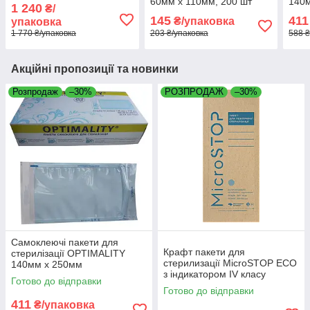
60мм х 110мм, 200 шт
140
1 240
₴/
145
411
₴/упаковка
упаковка
1 770 ₴/упаковка
203 ₴/упаковка
588 ₴
Акційні пропозиції та новинки
Розпродаж
–30%
РОЗПРОДАЖ
–30%
Самоклеючі пакети для
Крафт пакети для
стерилізації OPTIMALITY
стерилизації MicroSTOP ЕСО
140мм х 250мм
з індикатором IV класу
Готово до відправки
100х200мм, 100 шт
Готово до відправки
411
₴/упаковка