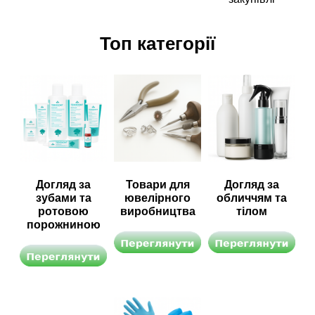
Топ категорії
Догляд за
Товари для
Догляд за
зубами та
ювелірного
обличчям та
ротовою
виробництва
тілом
порожниною