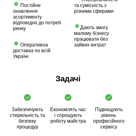
Постійне
та сумісність з
оновлення
різними сферами
асортименту
відповідно до потреб
Дають змогу
ринку
малому бізнесу
працювати без
Оперативна
зайвих витрат
доставка по всій
Україні
Задачі
Забезпечують
Економлять час
Підвищують
стерильність та
і спрощують
рівень
безпеку
роботу майстра
професійного
процедур
сервісу