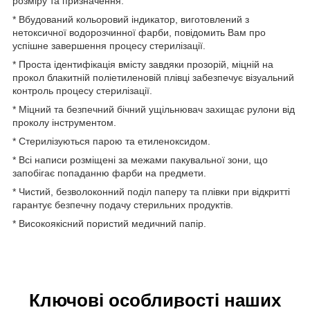
розміру та призначення.
* Вбудований кольоровий індикатор, виготовлений з
нетоксичної водорозчинної фарби, повідомить Вам про
успішне завершення процесу стерилізації.
* Проста ідентифікація вмісту завдяки прозорій, міцній на
прокол блакитній поліетиленовій плівці забезпечує візуальний
контроль процесу стерилізації.
* Міцний та безпечний бічний ущільнювач захищає рулони від
проколу інструментом.
* Стерилізуються парою та етиленоксидом.
* Всі написи розміщені за межами пакувальної зони, що
запобігає попаданню фарби на предмети.
* Чистий, безволоконний поділ паперу та плівки при відкритті
гарантує безпечну подачу стерильних продуктів.
* Високоякісний пористий медичний папір.
Ключові особливості наших