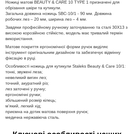
Ножиці матові BEAUTY & CARE 10 TYPE 1 призначені для
обрізання шкіри та кутикули.
Загальна довжина ножиць SBC-10/1 - 90 мм. Довжина
робочих лез – 20 мм, ширина лез – 4 мм.
Завдяки професійному ручному заточуванню та сталі 30Х13 з
високою корозійною стійкістю, модель має тривалий термін
використання.
Матове покриття ергономічної форми ручок виділяє
інструмент оригінальним дизайном та забезпечує відмінну
фіксацію в руці.
Особливості ножиць для кутикули Staleks Beauty & Care 10/1:
тонкі, звужені леза;
невеликий вигин лез;
точний, акуратний різ;
лез заточені у ручну;
ергономічні ручки;
збільшений розмір кілець;
м'який, легкий хід;
приємна на дотик матова поверхня ручок;
медична нержавіюча сталь.