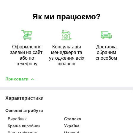
Як ми працюємо?
Оформлення
Консультація
Доставка
заявки на сайті
менеджера та
обраним
або по
узгодження всіх
способом
телефону
нюансів
Приховати
Характеристики
Основні атрибути
Виробник
Сталекс
Країна виробник
Україна
Вид манікюрно-
Ножиці