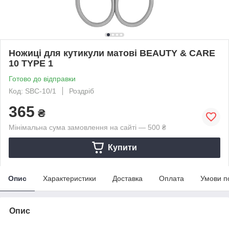
Ножиці для кутикули матові BEAUTY & CARE
10 TYPE 1
Готово до відправки
Код: SBC-10/1
Роздріб
365
₴
Мінімальна сума замовлення на сайті — 500 ₴
Купити
Опис
Характеристики
Доставка
Оплата
Умови п
Опис