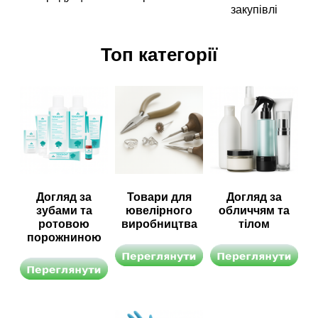
закупівлі
Топ категорії
Догляд за
Товари для
Догляд за
зубами та
ювелірного
обличчям та
ротовою
виробництва
тілом
порожниною