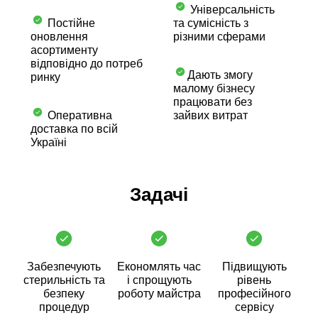
Універсальність
Постійне
та сумісність з
оновлення
різними сферами
асортименту
відповідно до потреб
Дають змогу
ринку
малому бізнесу
працювати без
Оперативна
зайвих витрат
доставка по всій
Україні
Задачі
Забезпечують
Економлять час
Підвищують
стерильність та
і спрощують
рівень
безпеку
роботу майстра
професійного
процедур
сервісу