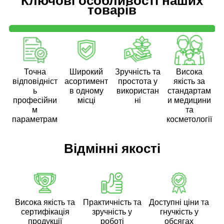
Ключові особливості наших
товарів
Точна
Широкий
Зручність та
Висока
відповідніст
асортимент
простота у
якість за
ь
в одному
використан
стандартам
професійни
місці
ні
и медицини
м
та
параметрам
косметології
Відмінні якості
Висока якість та
Практичність та
Доступні ціни та
сертифікація
зручність у
гнучкість у
продукції
роботі
обсягах