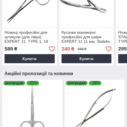
Ножиці професійні для
Кусачки манікюрні
Ножи
кутикули (для лівші)
професійні для шкіри
STA
EXPERT 11, TYPE 1, 18
EXPERT 11 11 мм, Staleks
TYPE
мм Staleks
588
240
295
₴
₴
940 ₴
Купити
Купити
Акційні пропозиції та новинки
розпродаж
–21%
розпродаж
–20%