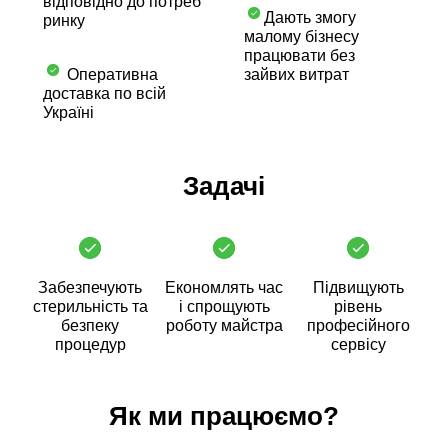
відповідно до потреб
Дають змогу
ринку
малому бізнесу
працювати без
Оперативна
зайвих витрат
доставка по всій
Україні
Задачі
Забезпечують
Економлять час
Підвищують
стерильність та
і спрощують
рівень
безпеку
роботу майстра
професійного
процедур
сервісу
Як ми працюємо?