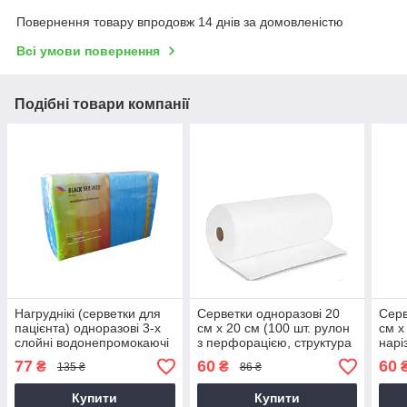
Повернення товару впродовж 14 днів за домовленістю
Всі умови повернення
Подібні товари компанії
Нагруднікі (серветки для
Серветки одноразові 20
Серв
пацієнта) одноразові 3-х
см х 20 см (100 шт. рулон
см х
слойні водонепромокаючі
з перфорацією, структура
наріз
BLACKSEAMED™, сині,
- сітка)
77
60
60
₴
₴
135 ₴
86 ₴
50шт
Купити
Купити