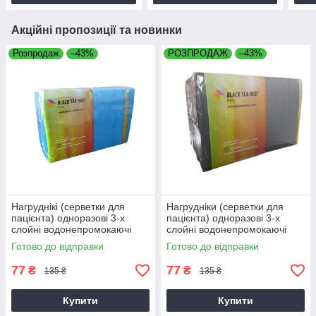
Акційні пропозиції та новинки
Розпродаж
–43%
РОЗПРОДАЖ
–43%
Нагруднікі (серветки для
Нагрудніки (серветки для
пацієнта) одноразові 3-х
пацієнта) одноразові 3-х
слойні водонепромокаючі
слойні водонепромокаючі
BLACKSEAMED™, сині, 50шт
BLACKSEAMED™, чорні,
Готово до відправки
Готово до відправки
50шт
77
77
₴
₴
135 ₴
135 ₴
Купити
Купити