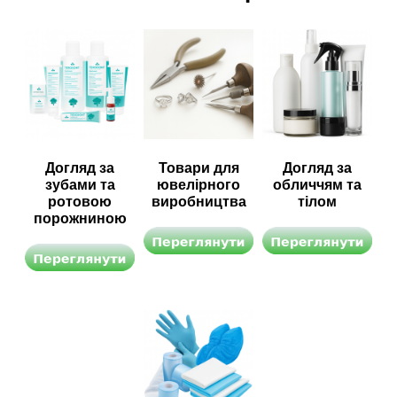
Догляд за
Товари для
Догляд за
зубами та
ювелірного
обличчям та
ротовою
виробництва
тілом
порожниною