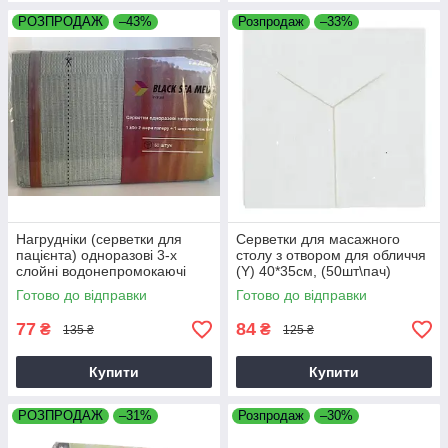
РОЗПРОДАЖ
–43%
Розпродаж
–33%
Нагрудніки (серветки для
Серветки для масажного
пацієнта) одноразові 3-х
столу з отвором для обличчя
слойні водонепромокаючі
(Y) 40*35см, (50шт\пач)
BLACKSEAMED™, сірі, 50шт
Готово до відправки
Готово до відправки
77
84
₴
₴
135 ₴
125 ₴
Купити
Купити
РОЗПРОДАЖ
–31%
Розпродаж
–30%