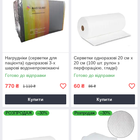
Нагрудніки (серветки для
Серветки одноразові 20 см х
пацієнта) одноразові 3-х
20 см (100 шт. рулон з
шарові водонепромокаючі
перфорацією, гладкі)
BLACKSEAMED™, чорні, 500
Готово до відправки
Готово до відправки
шт
770
60
₴
₴
1 110 ₴
86 ₴
Купити
Купити
РОЗПРОДАЖ
–30%
Розпродаж
–30%