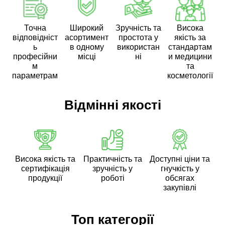
Точна
Широкий
Зручність та
Висока
відповідніст
асортимент
простота у
якість за
ь
в одному
використан
стандартам
професійни
місці
ні
и медицини
м
та
параметрам
косметології
Відмінні якості
Висока якість та
Практичність та
Доступні ціни та
сертифікація
зручність у
гнучкість у
продукції
роботі
обсягах
закупівлі
Топ категорії