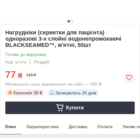
Нагрудніки (серветки для пацієнта)
одноразові 3-х слойні водонепромокаючі
BLACKSEAMED™, м'ятні, 50шт
Готово до відправки
Код: м'ята
Роздріб
77
₴
115 ₴
Мінімальна сума замовлення на сайті — 500 ₴
Економія
38 ₴
Залишилось
26 днів
Купити
Опис
Характеристики
Доставка
Оплата
Умови п