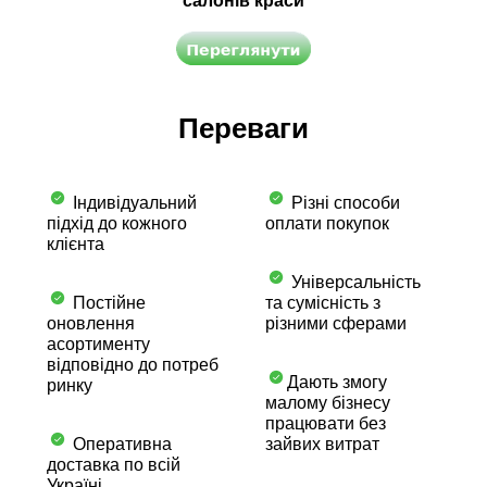
салонів краси
Переваги
Індивідуальний
Різні способи
підхід до кожного
оплати покупок
клієнта
Універсальність
Постійне
та сумісність з
оновлення
різними сферами
асортименту
відповідно до потреб
Дають змогу
ринку
малому бізнесу
працювати без
Оперативна
зайвих витрат
доставка по всій
Україні