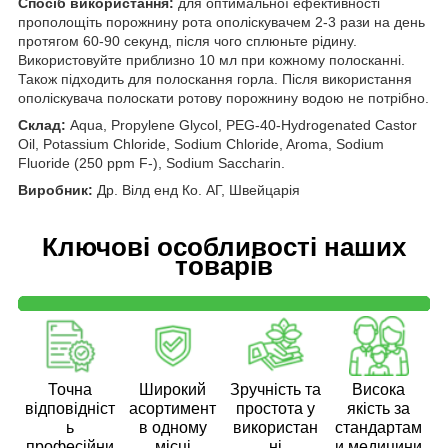
Спосіб використання:
для оптимальної ефективності
прополощіть порожнину рота ополіскувачем 2-3 рази на день
протягом 60-90 секунд, після чого сплюньте рідину.
Використовуйте приблизно 10 мл при кожному полосканні.
Також підходить для полоскання горла. Після використання
ополіскувача полоскати ротову порожнину водою не потрібно.
Склад:
Aqua, Propylene Glycol, PEG-40-Hydrogenated Castor
Oil, Potassium Chloride, Sodium Chloride, Aroma, Sodium
Fluoride (250 ppm F
-
), Sodium Saccharin.
Виробник:
Др. Вілд енд Ко. АГ, Швейцарія
Ключові особливості наших
товарів
Точна
Широкий
Зручність та
Висока
відповідніст
асортимент
простота у
якість за
ь
в одному
використан
стандартам
професійни
місці
ні
и медицини