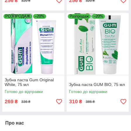
256
256
₴
₴
320 ₴
320 ₴
РОЗПРОДАЖ
–20%
Розпродаж
–20%
Зубна паста Gum Original
White, 75 мл
Зубна паста GUM BIO, 75 мл
Готово до відправки
Готово до відправки
269
310
₴
₴
336 ₴
386 ₴
Про нас