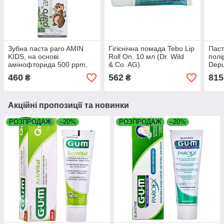
Зубна паста paro AMIN
Гігієнічна помада Tebo Lip
Паст
KIDS, на основі
Roll On, 10 мл (Dr. Wild
полі
амінофторида 500 ppm,
&.Co. AG)
Depu
75 мл (Esro AG)
75 м
460
562
815
₴
₴
Акційні пропозиції та новинки
РОЗПРОДАЖ
–20%
РОЗПРОДАЖ
–20%