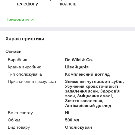
телефону
нюансів
Приховати
Характеристики
Основні
Виробник
Dr. Wild & Co.
Країна виробник
Швейцарія
Тип ополіскувача
Комплексний догляд
Призначення і результат
Зниження чутливості зубів,
Усунення кровоточивісті і
запалення ясен, Здоров'я
ясен, Зміцнення емалі,
Зняття запалення,
Антікаріесний догляд
Вміст спирту
Ні
Об`єм
500 мл
Вид товару
Ополіскувач