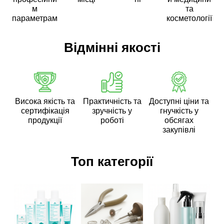
м
та
параметрам
косметології
Відмінні якості
Висока якість та
Практичність та
Доступні ціни та
сертифікація
зручність у
гнучкість у
продукції
роботі
обсягах
закупівлі
Топ категорії