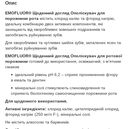
Опис
EMOFLUOR
®
Щоденний догляд Ополіскувач для
порожнини рота
містить хлорид калію та фторид натрію,
ідеальну комбінацію двох активних компонентів, які
захищають від хворобливих зовнішніх подразників та
запобігають руйнуванню зубів.
Для хворобливих та чутливих шийок зубів, запалених ясен та
запобігає руйнуванню зубів.
EMOFLUOR
®
Щоденний догляд Ополіскувач для ротової
порожнини
готовий до використання, освіжаючий, з м'ятним
смаком
ідеальний рівень pH 6,2 – сприяє проникненню фтору
в емаль та дентин
мінеральні солі стимулюють слиновиділення та
сприяють біологічному самоочищенню порожнини рота
Для щоденного використання.
Активні інгредієнти:
хлорид калію, цетилпіридиній хлорид,
фторид натрію (250 мг/л F
-
), мінеральні солі.
Не містить алкоголю та барвників.