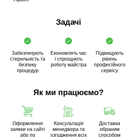
Задачі
Забезпечують
Економлять час
Підвищують
стерильність та
і спрощують
рівень
безпеку
роботу майстра
професійного
процедур
сервісу
Як ми працюємо?
Оформлення
Консультація
Доставка
заявки на сайті
менеджера та
обраним
або по
узгодження всіх
способом