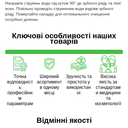
Направте струмінь води під кутом 90° до зубного ряду та лінії
ясен. Повільно проведіть струменем води вздовж зубного
ряду. Повертайте насадку для оптимального очищення
потрібної ділянки.
Ключові особливості наших
товарів
Точна
Широкий
Зручність та
Висока
відповідніст
асортимент
простота у
якість за
ь
в одному
використан
стандартам
професійни
місці
ні
и медицини
м
та
параметрам
косметології
Відмінні якості