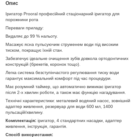
Опис
Іригатор Prooral професійний стаціонарний іригатор для
порожнини рота
Переваги приладу:
Видаляє до 99 % нальоту.
Масажує ясна пульсуючим струменем води під високим
тиском, покращує їхній стан.
Забезпечує ідеальне очищення зубів довкола ортодонтичних
конструкцій (брекетів, коронок тощо).
Легка система безступінчастого регулювання тиску води
гарантує максимальний комфорт під час процедури.
Має розумний таймер, що автоматично вимикає іригатор
після 2-х хвилин роботи, а також має функцію нагадування.
Технічні характеристики: металевий водяний насос, зовнішній
адаптер живлення, резервуар для води 600 мл, 1400
пульсацій/хвилину.
Комплектація:
іригатор, 4 стандартних насадки, адаптер
живлення, інструкція, гарантія.
Спосіб використання: