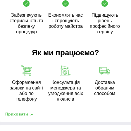
Забезпечують
Економлять час
Підвищують
стерильність та
і спрощують
рівень
безпеку
роботу майстра
професійного
процедур
сервісу
Як ми працюємо?
Оформлення
Консультація
Доставка
заявки на сайті
менеджера та
обраним
або по
узгодження всіх
способом
телефону
нюансів
Приховати