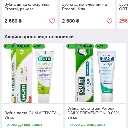
Зубна щітка електрична
Зубна щітка електрична
Зубн
Prooral, рожева
Prooral, біла
ORT
2 680
2 680
256
₴
₴
Акційні пропозиції та новинки
РОЗПРОДАЖ
–20%
РОЗПРОДАЖ
–20%
Зубна паста Gum Paroex
Зубна паста GUM ACTIVITAL,
DAILY PREVENTION, 0.06%,
75 мл
75 мл
Готово до відправки
Готово до відправки