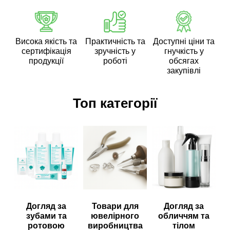
Висока якість та
Практичність та
Доступні ціни та
сертифікація
зручність у
гнучкість у
продукції
роботі
обсягах
закупівлі
Топ категорії
Догляд за
Товари для
Догляд за
зубами та
ювелірного
обличчям та
ротовою
виробництва
тілом