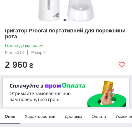
Іригатор Prooral портативний для порожнини
рота
Готово до відправки
Код: 5013
Роздріб
2 960
₴
Опис
Характеристики
Доставка
Оплата
Умови п