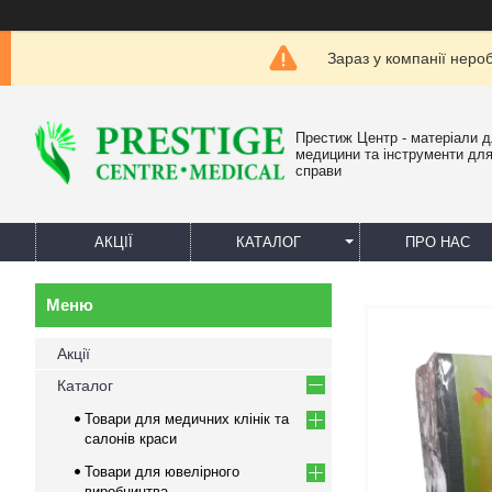
Зараз у компанії неро
Престиж Центр - матеріали 
медицини та інструменти для
справи
АКЦІЇ
КАТАЛОГ
ПРО НАС
Акції
Каталог
Товари для медичних клінік та
салонів краси
Товари для ювелірного
виробництва