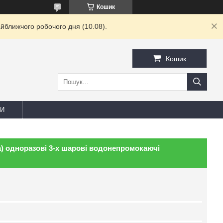
Кошик
йближчого робочого дня (10.08).
Кошик
И
а) одноразові 3-х шарові водонепромокаючі