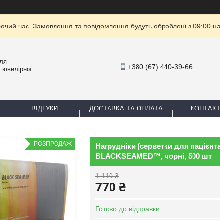
бочий час. Замовлення та повідомлення будуть оброблені з 09:00 на
для
+380 (67) 440-39-66
 ювелірної
ВІДГУКИ
ДОСТАВКА ТА ОПЛАТА
КОНТАКТ
РОЗПРОДАЖ
Нагрудніки (серветки для пацієнт
BLACKSEAMED™, чорні, 500 шт
1 110 ₴
770 ₴
Готово до відправки