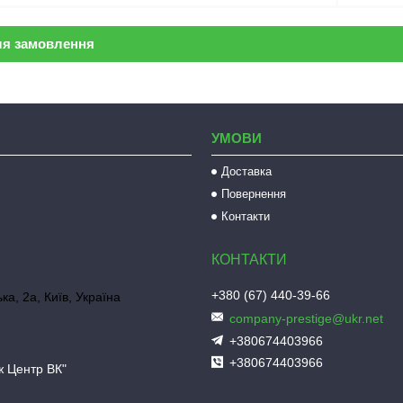
ля замовлення
УМОВИ
Доставка
Повернення
Контакти
+380 (67) 440-39-66
ка, 2а, Київ, Україна
company-prestige@ukr.net
+380674403966
+380674403966
ж Центр ВК"