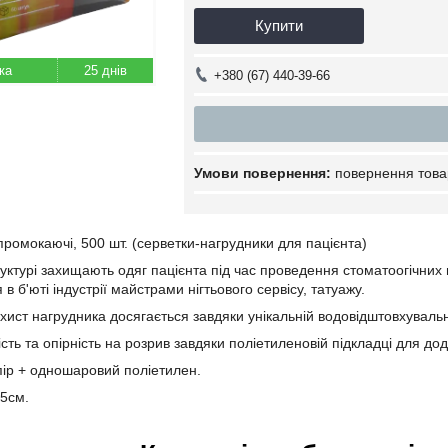
Купити
25 днів
+380 (67) 440-39-66
повернення това
ромокаючі, 500 шт. (серветки-нагрудники для пацієнта)
руктурі захищають одяг пацієнта під час проведення стоматоогічних
в б'юті індустрії майстрами нігтьового сервісу, татуажу.
ист нагрудника досягається завдяки унікальній водовідштовхувальн
сть та опірність на розрив завдяки поліетиленовій підкладці для дод
ір + одношаровий поліетилен.
45см.