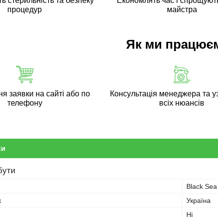
ь стерильність та безпеку
Економлять час і спрощуют
процедур
майстра
Як ми працює
 заявки на сайті або по
Консультація менеджера та у
телефону
всіх нюансів
ки
бути
Black Se
к
Україна
Ні