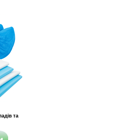
адів та