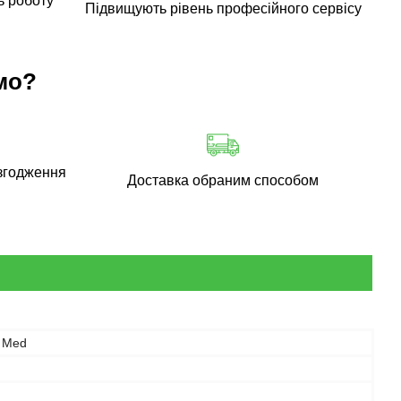
ь роботу
Підвищують рівень професійного сервісу
мо?
згодження
Доставка обраним способом
a Med