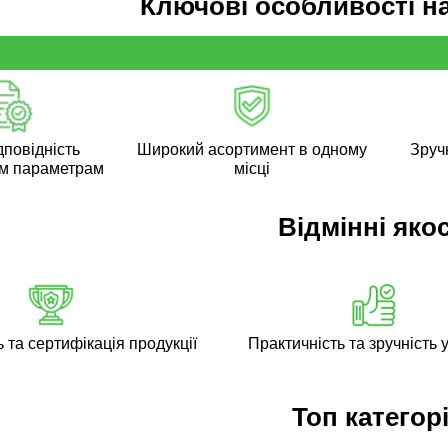
Ключові особливості н
дповідність
Широкий асортимент в одному
Зручн
м параметрам
місці
Відмінні якос
ь та сертифікація продукції
Практичність та зручність у
Топ категорі