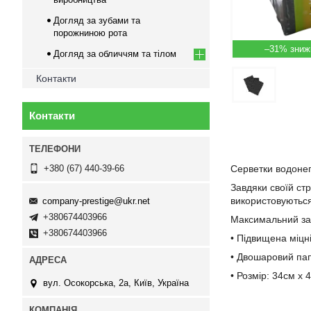
Догляд за зубами та
порожниною рота
–31%
Догляд за обличчям та тілом
Контакти
Контакти
Серветки водонеп
+380 (67) 440-39-66
Завдяки своїй ст
використовуються 
company-prestige@ukr.net
+380674403966
Максимальний зах
+380674403966
• Підвищена міцні
• Двошаровий пап
• Розмір: 34см х 
вул. Осокорська, 2а, Київ, Україна