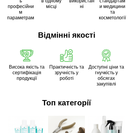
ь
в одному
використан
стандартам
професійни
місці
ні
и медицини
м
та
параметрам
косметології
Відмінні якості
Висока якість та
Практичність та
Доступні ціни та
сертифікація
зручність у
гнучкість у
продукції
роботі
обсягах
закупівлі
Топ категорії