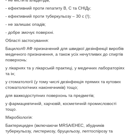
- ефективний проти гепатиту В, С та СНІДу;
- ефективний проти туберкульозу – 30 с (!);
- не залишає опадів;
- добре змочує поверхні.
Області застосування:
Бацилол® АФ призначений для швидкої дезінфекції виробів
медичного призначення, а також усіх нечутливих до спиртів
поверхонь:
у лікарнях та у лікарській практиці, у медичних лабораторіях
та ін;
у стоматології (у тому числі дезінфекція прямих та кутових
стоматологічних наконечників) тощо;
для важкодоступних поверхонь та предметів;
у фармацевтичній, харчовій, косметичній промисловості
тощо.
Мікробіологія:
Бактерициден (включаючи MRSA/EHEC, збудників
туберкульозу, листериозу, бруцельозу, лептоспірозу та