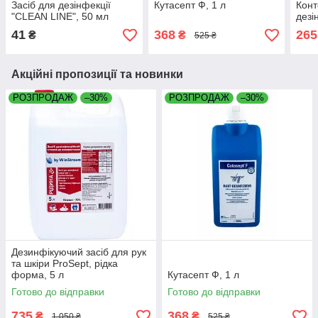
Засіб для дезінфекції
Кутасепт Ф, 1 л
Конт
"CLEAN LINE", 50 мл
дезі
41
368
265
₴
₴
525 ₴
Акційні пропозиції та новинки
РОЗПРОДАЖ
–30%
РОЗПРОДАЖ
–30%
Дезинфікуючий засіб для рук
та шкіри ProSept, рідка
форма, 5 л
Кутасепт Ф, 1 л
Готово до відправки
Готово до відправки
735
368
₴
₴
1 050 ₴
525 ₴