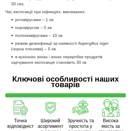
30 сек;
Час експозиції при інфекціях, викликаних:
ротавірусами – 1 хв.
норовірусом – 5 хв.
поліомавірусами – 10 хв.
режим дезинфекції за наявності Aspergillus niger
(чорна пліснява) – 5 хв.
в кухонних зонах і зонах переробки продуктів
харчування експозиція становить 30 хв.
Ключові особливості наших
товарів
Точна
Широкий
Зручність та
Висока
відповідніст
асортимент
простота у
якість за