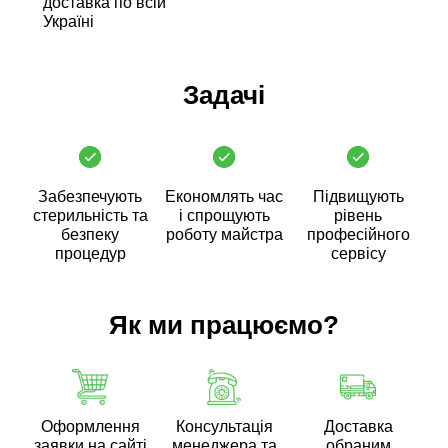
доставка по всій
Україні
Задачі
Забезпечують
Економлять час
Підвищують
стерильність та
і спрощують
рівень
безпеку
роботу майстра
професійного
процедур
сервісу
Як ми працюємо?
Оформлення
Консультація
Доставка
заявки на сайті
менеджера та
обраним