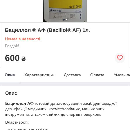
Бациллол ® АФ (Bacillol® AF) 1л.
Немає в наявності
Роздріб
600
₴
Опис
Характеристики
Доставка
Оплата
Умови п
Опис
Бациллол АФ
готовий до застосування засіб для швидкої
дезінфекції медичних, косметологічних, манікюрних
інструментів, а також стійких до спиртів поверхонь
Властивості:
- не містить альдегідів;