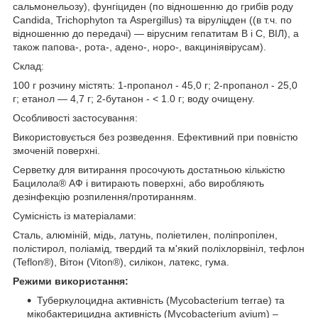
сальмонельозу), фунгіциден (по відношенню до грибів роду
Candida, Trichophyton та Aspergillus) та віруліцден ((в т.ч. по
відношенню до передачі) ― вірусним гепатитам В і С, ВІЛ), а
також папова-, рота-, адено-, норо-, вакциніявірусам).
Склад:
100 г розчину містять: 1-пропанол - 45,0 г; 2-пропанол - 25,0
г; етанол ― 4,7 г; 2-бутанон - < 1.0 г; воду очищену.
Особливості застосування:
Використовується без розведення. Ефективний при повністю
змоченій поверхні.
Серветку для витирання просочують достатньою кількістю
Бацилола® АФ і витирають поверхні, або виробляють
дезінфекцію розпилення/протиранням.
Сумісність із матеріалами:
Сталь, алюміній, мідь, латунь, поліетилен, поліпропілен,
полістирол, поліамід, твердий та м'який поліхлорвініл, тефлон
(Teflon®), Вітон (Viton®), силікон, латекс, гума.
Режими використання:
Туберкулоцидна активність (Mycobacterium terrae) та
мікобактерицидна активність (Mycobacterium avium) –