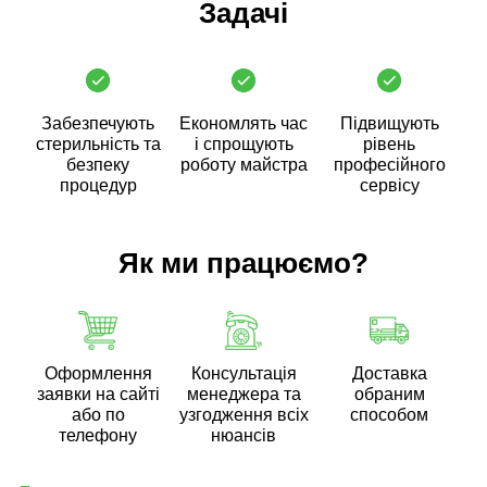
Задачі
Забезпечують
Економлять час
Підвищують
стерильність та
і спрощують
рівень
безпеку
роботу майстра
професійного
процедур
сервісу
Як ми працюємо?
Оформлення
Консультація
Доставка
заявки на сайті
менеджера та
обраним
або по
узгодження всіх
способом
телефону
нюансів