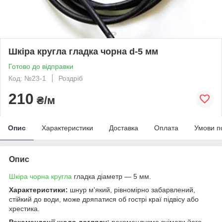
Шкіра кругла гладка чорна d-5 мм
Готово до відправки
Код: №23-1
Роздріб
210
₴/м
Опис
Характеристики
Доставка
Оплата
Умови п
Опис
Шкіра чорна кругла
гладка діаметр — 5 мм.
Характеристики:
шнур м'який, рівномірно забарвлений,
стійкий до води, може дряпатися об гострі краї підвісу або
хрестика.
Рекомендації щодо догляду:
рекомендуємо знімати його