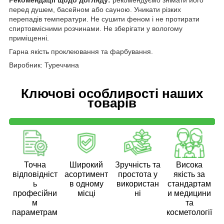
перед душем, басейном або сауною. Уникати різких
перепадів температури. Не сушити феном і не протирати
спиртовмісними розчинами. Не зберігати у вологому
приміщенні.
Гарна якість проклеювання та фарбування.
Виробник: Туреччина
Ключові особливості наших
товарів
Точна
Широкий
Зручність та
Висока
відповідніст
асортимент
простота у
якість за
ь
в одному
використан
стандартам
професійни
місці
ні
и медицини
м
та
параметрам
косметології