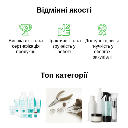
Відмінні якості
Висока якість та
Практичність та
Доступні ціни та
сертифікація
зручність у
гнучкість у
продукції
роботі
обсягах
закупівлі
Топ категорії