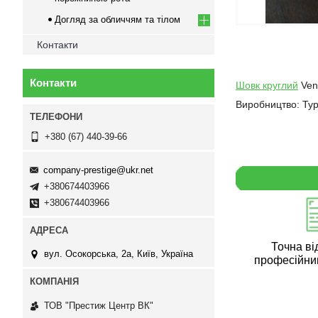
Догляд за обличчям та тілом
Контакти
Контакти
Шовк круглий
Vent
Виробництво: Ту
+380 (67) 440-39-66
company-prestige@ukr.net
+380674403966
+380674403966
Точна ві
вул. Осокорська, 2а, Київ, Україна
професійни
ТОВ "Престиж Центр ВК"