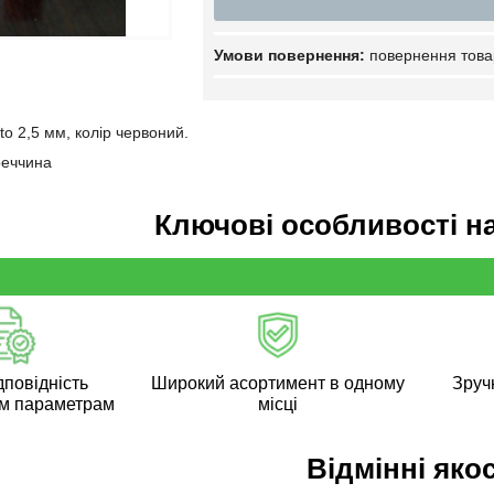
повернення това
o 2,5 мм, колір червоний.
реччина
Ключові особливості н
дповідність
Широкий асортимент в одному
Зручн
м параметрам
місці
Відмінні якос