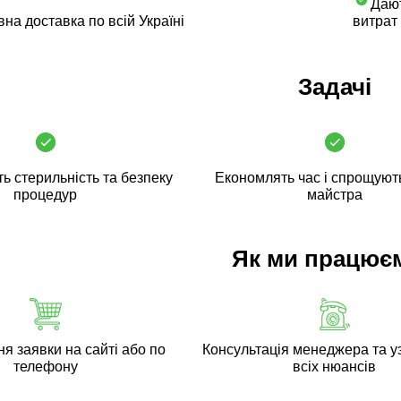
Дают
на доставка по всій Україні
витрат
Задачі
ь стерильність та безпеку
Економлять час і спрощуют
процедур
майстра
Як ми працює
 заявки на сайті або по
Консультація менеджера та у
телефону
всіх нюансів