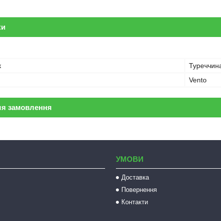
ки
к
Туреччин
Vento
ля замовлення
УМОВИ
Доставка
Повернення
Контакти