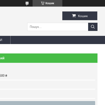
Кошик
Кошик
И
ний
500 ₴