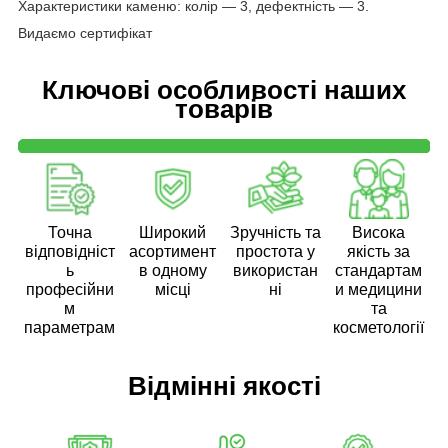
Характеристики каменю: колір — 3, дефектність — 3.
Видаємо сертифікат
Ключові особливості наших
товарів
Точна
Широкий
Зручність та
Висока
відповідніст
асортимент
простота у
якість за
ь
в одному
використан
стандартам
професійни
місці
ні
и медицини
м
та
параметрам
косметології
Відмінні якості