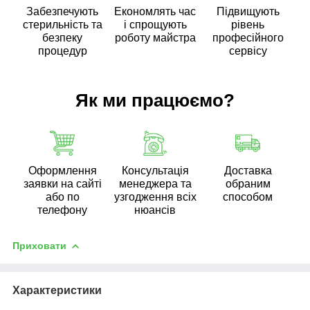
Забезпечують
Економлять час
Підвищують
стерильність та
і спрощують
рівень
безпеку
роботу майстра
професійного
процедур
сервісу
Як ми працюємо?
Оформлення
Консультація
Доставка
заявки на сайті
менеджера та
обраним
або по
узгодження всіх
способом
телефону
нюансів
Приховати
Характеристики