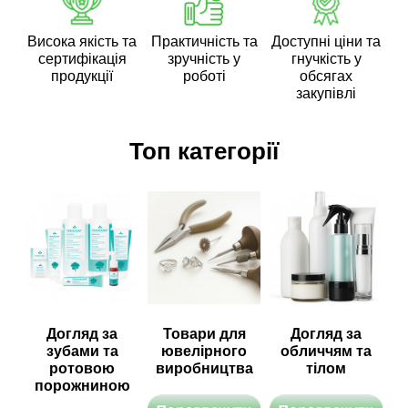
Висока якість та
Практичність та
Доступні ціни та
сертифікація
зручність у
гнучкість у
продукції
роботі
обсягах
закупівлі
Топ категорії
Догляд за
Товари для
Догляд за
зубами та
ювелірного
обличчям та
ротовою
виробництва
тілом
порожниною