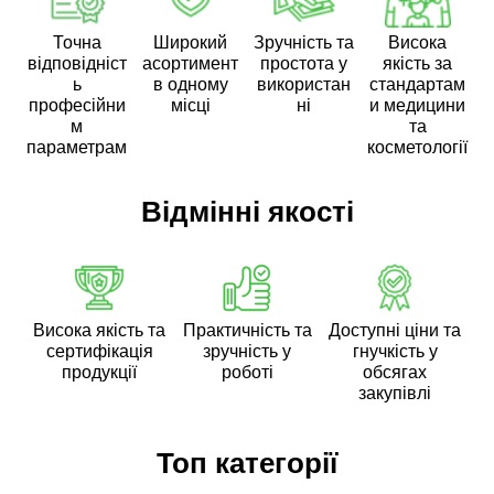
Точна
Широкий
Зручність та
Висока
відповідніст
асортимент
простота у
якість за
ь
в одному
використан
стандартам
професійни
місці
ні
и медицини
м
та
параметрам
косметології
Відмінні якості
Висока якість та
Практичність та
Доступні ціни та
сертифікація
зручність у
гнучкість у
продукції
роботі
обсягах
закупівлі
Топ категорії