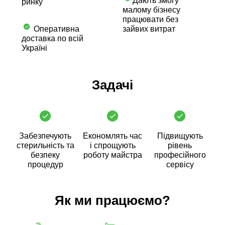
Дають змогу
ринку
малому бізнесу
працювати без
Оперативна
зайвих витрат
доставка по всій
Україні
Задачі
Забезпечують
Економлять час
Підвищують
стерильність та
і спрощують
рівень
безпеку
роботу майстра
професійного
процедур
сервісу
Як ми працюємо?