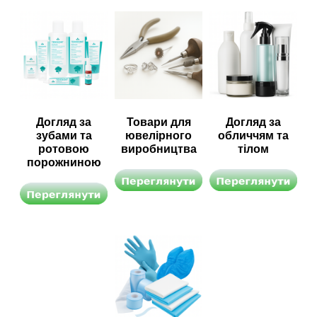
Догляд за
Товари для
Догляд за
зубами та
ювелірного
обличчям та
ротовою
виробництва
тілом
порожниною