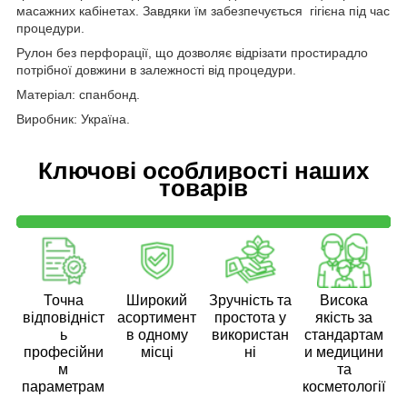
масажних кабінетах. Завдяки їм забезпечується гігієна під час
процедури.
Рулон без перфорації, що дозволяє відрізати простирадло
потрібної довжини в залежності від процедури.
Матеріал: спанбонд.
Виробник: Україна.
Ключові особливості наших
товарів
Точна
Широкий
Зручність та
Висока
відповідніст
асортимент
простота у
якість за
ь
в одному
використан
стандартам
професійни
місці
ні
и медицини
м
та
параметрам
косметології