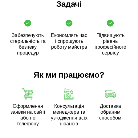
Задачі
Забезпечують
Економлять час
Підвищують
стерильність та
і спрощують
рівень
безпеку
роботу майстра
професійного
процедур
сервісу
Як ми працюємо?
Оформлення
Консультація
Доставка
заявки на сайті
менеджера та
обраним
або по
узгодження всіх
способом
телефону
нюансів