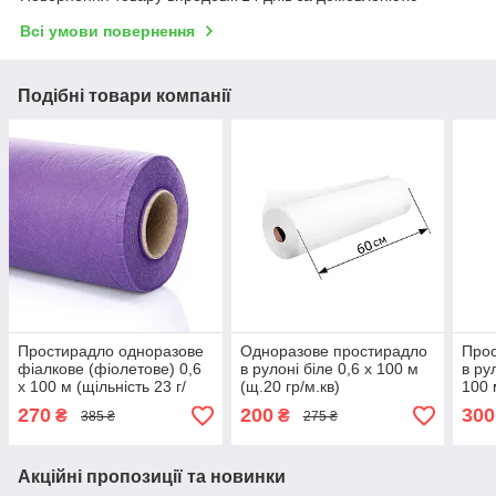
Всі умови повернення
Подібні товари компанії
Простирадло одноразове
Одноразове простирадло
Прос
фіалкове (фіолетове) 0,6
в рулоні біле 0,6 х 100 м
в ру
х 100 м (щільність 23 г/
(щ.20 гр/м.кв)
100 
м.кв.)
м.кв.
270
200
300
₴
₴
385 ₴
275 ₴
Акційні пропозиції та новинки