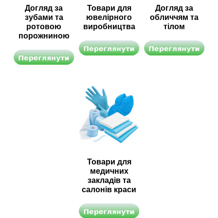
Догляд за
Товари для
Догляд за
зубами та
ювелірного
обличчям та
ротовою
виробництва
тілом
порожниною
Товари для
медичних
закладів та
салонів краси