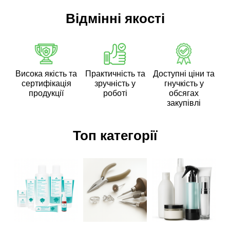
Відмінні якості
Висока якість та
Практичність та
Доступні ціни та
сертифікація
зручність у
гнучкість у
продукції
роботі
обсягах
закупівлі
Топ категорії