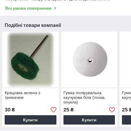
Всі умови повернення
Подібні товари компанії
Крацовка зелена з
Гумка полірувальна
Гумк
тримачем
каучукова біла (тонка,
кауч
опукла)
30
25
25
₴
₴
Купити
Купити