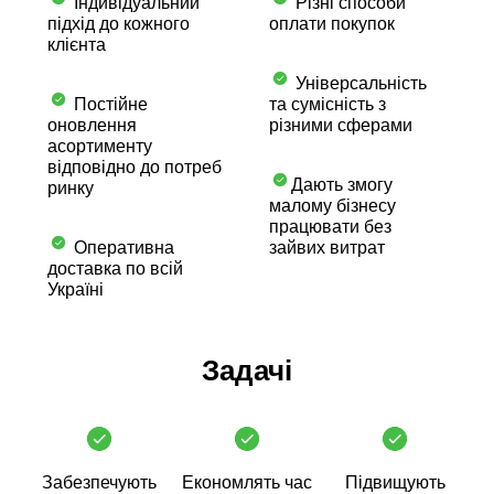
Індивідуальний
Різні способи
підхід до кожного
оплати покупок
клієнта
Універсальність
Постійне
та сумісність з
оновлення
різними сферами
асортименту
відповідно до потреб
Дають змогу
ринку
малому бізнесу
працювати без
Оперативна
зайвих витрат
доставка по всій
Україні
Задачі
Забезпечують
Економлять час
Підвищують