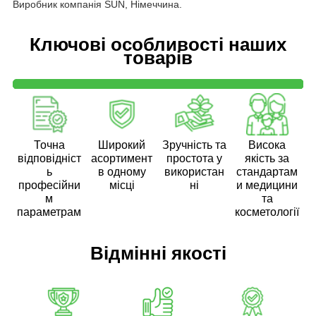
Виробник компанія SUN, Німеччина.
Ключові особливості наших
товарів
Точна
Широкий
Зручність та
Висока
відповідніст
асортимент
простота у
якість за
ь
в одному
використан
стандартам
професійни
місці
ні
и медицини
м
та
параметрам
косметології
Відмінні якості