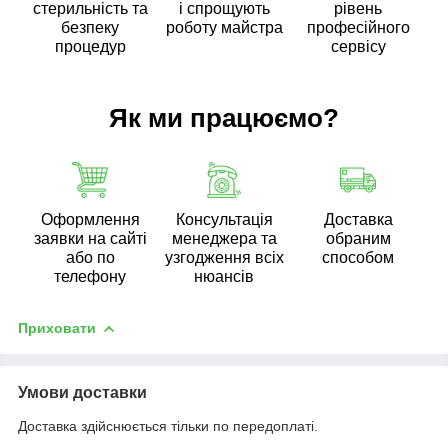
стерильність та
і спрощують
рівень
безпеку
роботу майстра
професійного
процедур
сервісу
Як ми працюємо?
Оформлення
Консультація
Доставка
заявки на сайті
менеджера та
обраним
або по
узгодження всіх
способом
телефону
нюансів
Приховати
Умови доставки
Доставка здійснюється тільки по передоплаті.