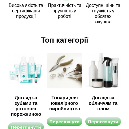
Висока якість та
Практичність та
Доступні ціни та
сертифікація
зручність у
гнучкість у
продукції
роботі
обсягах
закупівлі
Топ категорії
Догляд за
Товари для
Догляд за
зубами та
ювелірного
обличчям та
ротовою
виробництва
тілом
порожниною