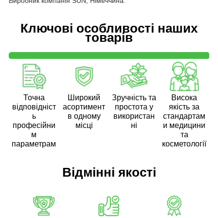
Виробник компанія SUN, Німеччина.
Ключові особливості наших
товарів
Точна
Широкий
Зручність та
Висока
відповідніст
асортимент
простота у
якість за
ь
в одному
використан
стандартам
професійни
місці
ні
и медицини
м
та
параметрам
косметології
Відмінні якості