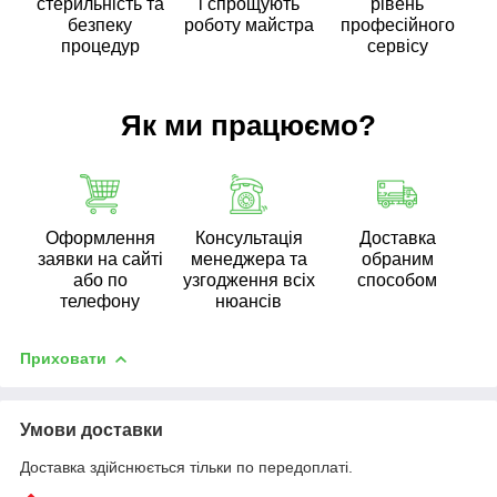
стерильність та
і спрощують
рівень
безпеку
роботу майстра
професійного
процедур
сервісу
Як ми працюємо?
Оформлення
Консультація
Доставка
заявки на сайті
менеджера та
обраним
або по
узгодження всіх
способом
телефону
нюансів
Приховати
Умови доставки
Доставка здійснюється тільки по передоплаті.