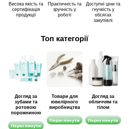
Висока якість та
Практичність та
Доступні ціни та
сертифікація
зручність у
гнучкість у
продукції
роботі
обсягах
закупівлі
Топ категорії
Догляд за
Товари для
Догляд за
зубами та
ювелірного
обличчям та
ротовою
виробництва
тілом
порожниною