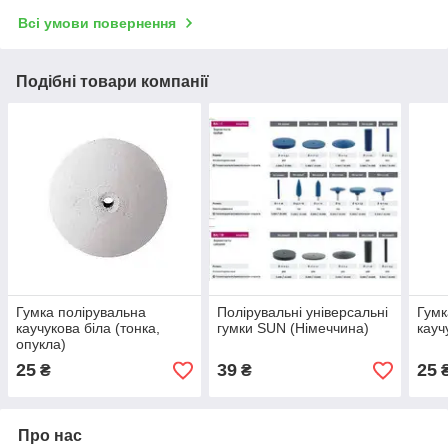
Всі умови повернення
Подібні товари компанії
Гумка полірувальна
Полірувальні універсальні
Гумк
каучукова біла (тонка,
гумки SUN (Німеччина)
кауч
опукла)
25
39
25
₴
₴
Про нас