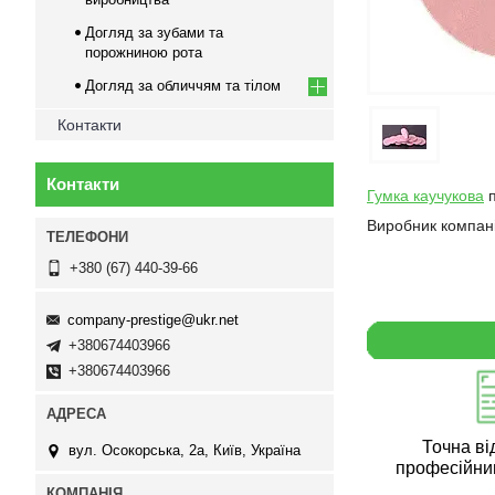
Догляд за зубами та
порожниною рота
Догляд за обличчям та тілом
Контакти
Контакти
Гумка каучукова
п
Виробник компан
+380 (67) 440-39-66
company-prestige@ukr.net
+380674403966
+380674403966
Точна ві
вул. Осокорська, 2а, Київ, Україна
професійни