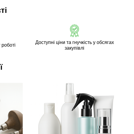
ті
Доступні ціни та гнучкість у обсягах
 роботі
закупівлі
ї