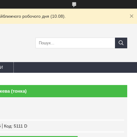
йближчого робочого дня (10.08).
И
ева (тонка)
б
Код:
5111 D