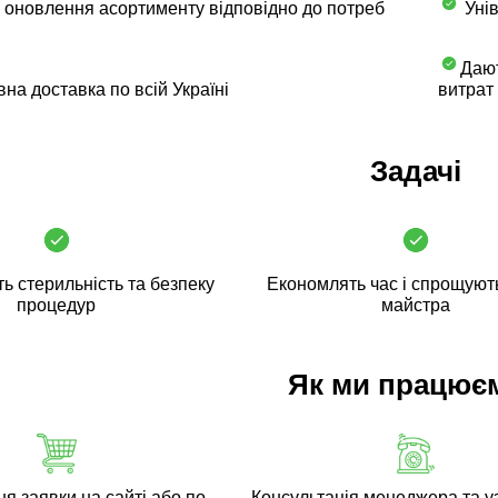
 оновлення асортименту відповідно до потреб
Унів
Дают
на доставка по всій Україні
витрат
Задачі
ь стерильність та безпеку
Економлять час і спрощуют
процедур
майстра
Як ми працює
 заявки на сайті або по
Консультація менеджера та у