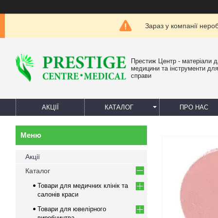
Зараз у компанії неро
Престиж Центр - матеріали 
медицини та інструменти для
справи
АКЦІЇ
КАТАЛОГ
ПРО НАС
Акції
Каталог
Товари для медичних клінік та
салонів краси
Товари для ювелірного
виробництва