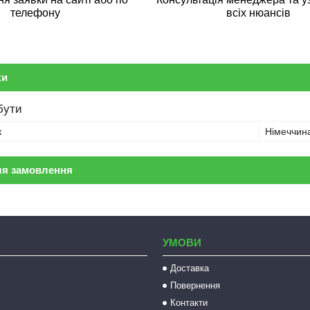
телефону
всіх нюансів
ки
бути
к
Німеччин
ля замовлення
УМОВИ
Доставка
Повернення
Контакти