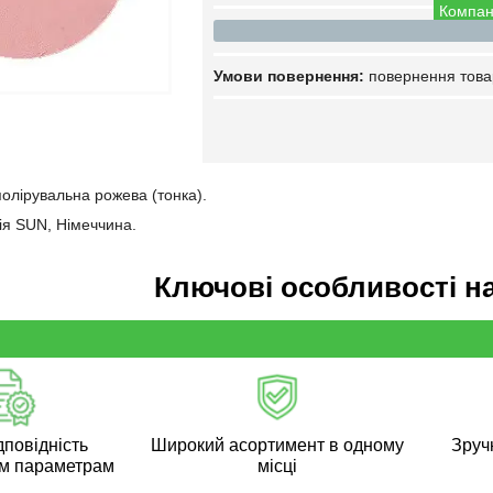
Компан
повернення това
олірувальна рожева (тонка).
ія SUN, Німеччина.
Ключові особливості н
дповідність
Широкий асортимент в одному
Зручн
м параметрам
місці