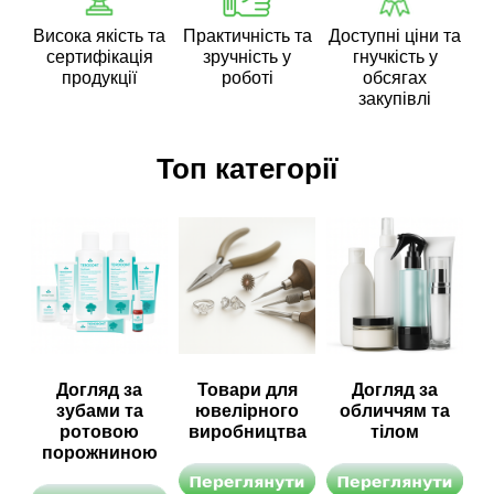
Висока якість та
Практичність та
Доступні ціни та
сертифікація
зручність у
гнучкість у
продукції
роботі
обсягах
закупівлі
Топ категорії
Догляд за
Товари для
Догляд за
зубами та
ювелірного
обличчям та
ротовою
виробництва
тілом
порожниною