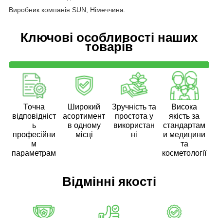
Виробник компанія SUN, Німеччина.
Ключові особливості наших
товарів
Точна
Широкий
Зручність та
Висока
відповідніст
асортимент
простота у
якість за
ь
в одному
використан
стандартам
професійни
місці
ні
и медицини
м
та
параметрам
косметології
Відмінні якості