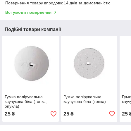
Повернення товару впродовж 14 днів за домовленістю
Всі умови повернення
Подібні товари компанії
Гумка полірувальна
Гумка полірувальна
Гумк
каучукова біла (тонка,
каучукова біла (тонка)
кауч
опукла)
25
25
25
₴
₴