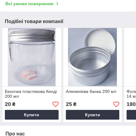
Всі умови повернення
Подібні товари компанії
Баночка пластикова Кенді
Алюмінієва банка 200 мл
Фоль
200 мл
14 м
20
25
180
₴
₴
Купити
Купити
Про нас