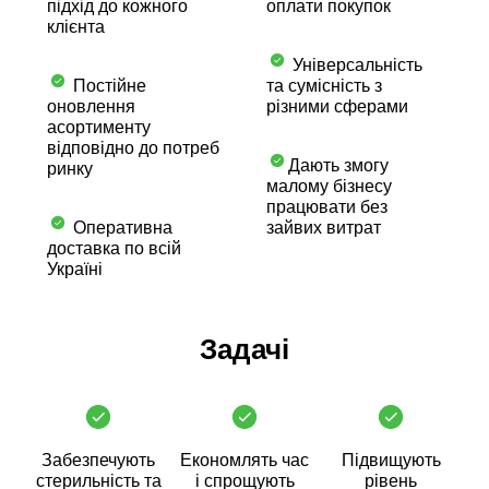
підхід до кожного
оплати покупок
клієнта
Універсальність
Постійне
та сумісність з
оновлення
різними сферами
асортименту
відповідно до потреб
Дають змогу
ринку
малому бізнесу
працювати без
Оперативна
зайвих витрат
доставка по всій
Україні
Задачі
Забезпечують
Економлять час
Підвищують
стерильність та
і спрощують
рівень