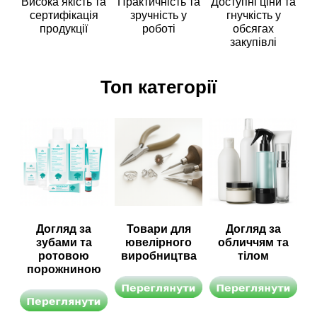
Висока якість та
Практичність та
Доступні ціни та
сертифікація
зручність у
гнучкість у
продукції
роботі
обсягах
закупівлі
Топ категорії
Догляд за
Товари для
Догляд за
зубами та
ювелірного
обличчям та
ротовою
виробництва
тілом
порожниною