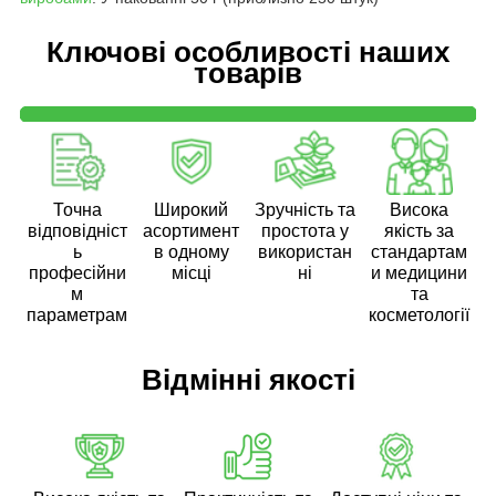
Ключові особливості наших
товарів
Точна
Широкий
Зручність та
Висока
відповідніст
асортимент
простота у
якість за
ь
в одному
використан
стандартам
професійни
місці
ні
и медицини
м
та
параметрам
косметології
Відмінні якості