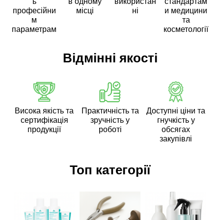
ь
в одному
використан
стандартам
професійни
місці
ні
и медицини
м
та
параметрам
косметології
Відмінні якості
Висока якість та
Практичність та
Доступні ціни та
сертифікація
зручність у
гнучкість у
продукції
роботі
обсягах
закупівлі
Топ категорії