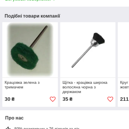
Подібні товари компанії
Крацовка зелена з
Щітка - крацівка широка
Круг
тримачем
волосяна чорна з
жовт
держаком
30
35
211
₴
₴
Про нас
93% позитивних з 76 відгуків за рік