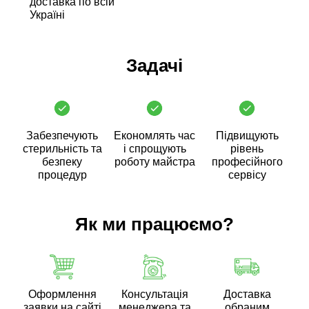
доставка по всій
Україні
Задачі
Забезпечують
Економлять час
Підвищують
стерильність та
і спрощують
рівень
безпеку
роботу майстра
професійного
процедур
сервісу
Як ми працюємо?
Оформлення
Консультація
Доставка
заявки на сайті
менеджера та
обраним