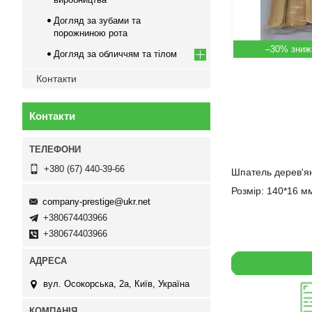
Догляд за зубами та
порожниною рота
–30%
Догляд за обличчям та тілом
Контакти
Контакти
+380 (67) 440-39-66
Шпатель дерев'ян
Розмір: 140*16 мм
company-prestige@ukr.net
+380674403966
+380674403966
вул. Осокорська, 2а, Київ, Україна