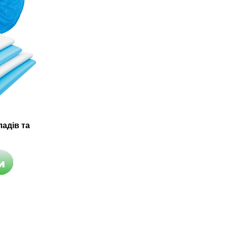
адів та