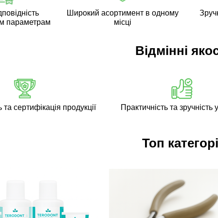
дповідність
Широкий асортимент в одному
Зручн
м параметрам
місці
Відмінні якос
ь та сертифікація продукції
Практичність та зручність у
Топ категорі