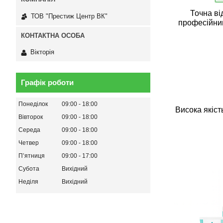
Точна ві
ТОВ "Престиж Центр ВК"
професійни
Вікторія
Графік роботи
Понеділок
09:00
18:00
Висока якіст
Вівторок
09:00
18:00
Середа
09:00
18:00
Четвер
09:00
18:00
Пʼятниця
09:00
17:00
Субота
Вихідний
Неділя
Вихідний