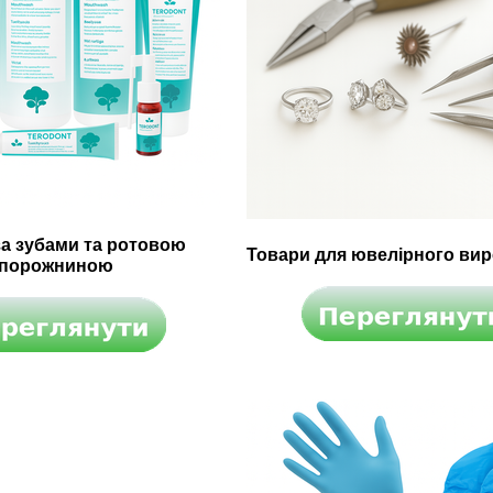
за зубами та ротовою
Товари для ювелірного ви
порожниною