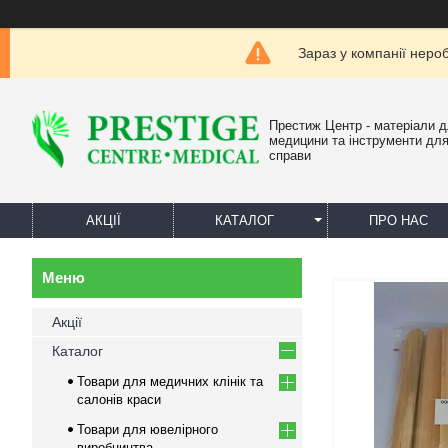
Зараз у компанії неро
Престиж Центр - матеріали 
медицини та інструменти для
справи
АКЦІЇ
КАТАЛОГ
ПРО НАС
Акції
Каталог
Товари для медичних клінік та
салонів краси
Товари для ювелірного
виробництва