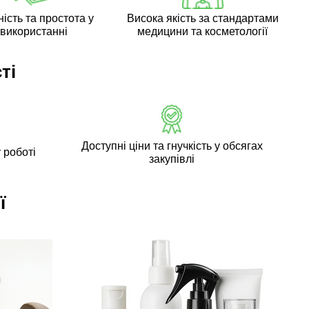
ість та простота у
Висока якість за стандартами
використанні
медицини та косметології
ті
Доступні ціни та гнучкість у обсягах
 роботі
закупівлі
ї