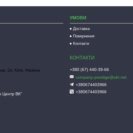
УМОВИ
Доставка
Повернення
Контакти
+380 (67) 440-39-66
ка, 2а, Київ, Україна
company-prestige@ukr.net
+380674403966
+380674403966
ж Центр ВК"