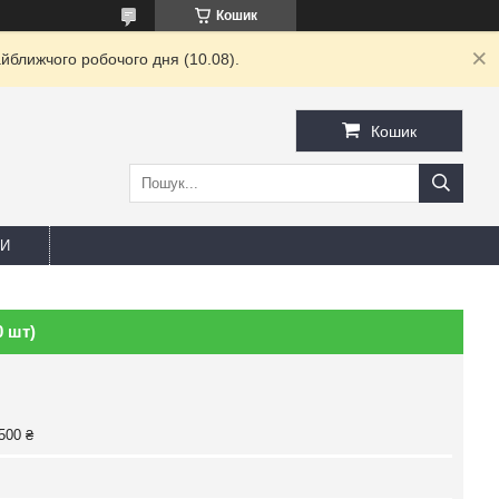
Кошик
йближчого робочого дня (10.08).
Кошик
И
 шт)
500 ₴