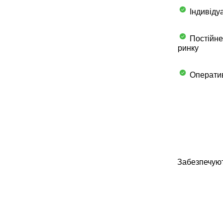
Індивідуа
Постійне
ринку
Оператив
Забезпечуют