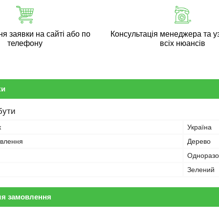
 заявки на сайті або по
Консультація менеджера та у
телефону
всіх нюансів
ки
бути
к
Україна
овлення
Дерево
Одноразо
Зелений
ля замовлення