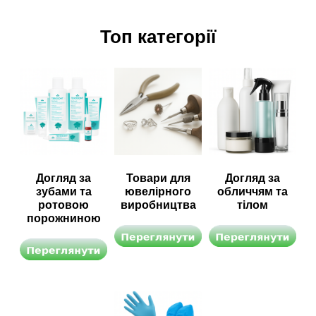
Топ категорії
Догляд за
Товари для
Догляд за
зубами та
ювелірного
обличчям та
ротовою
виробництва
тілом
порожниною