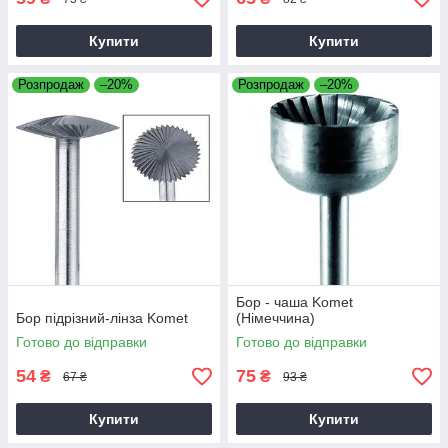
Купити
Купити
Розпродаж
–20%
Розпродаж
–20%
Бор - чаша Komet
Бор підрізний-лінза Komet
(Німеччина)
Готово до відправки
Готово до відправки
54
75
₴
₴
67 ₴
93 ₴
Купити
Купити