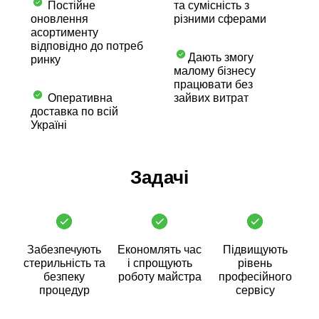
Постійне
та сумісність з
оновлення
різними сферами
асортименту
відповідно до потреб
Дають змогу
ринку
малому бізнесу
працювати без
Оперативна
зайвих витрат
доставка по всій
Україні
Задачі
Забезпечують
Економлять час
Підвищують
стерильність та
і спрощують
рівень
безпеку
роботу майстра
професійного
процедур
сервісу