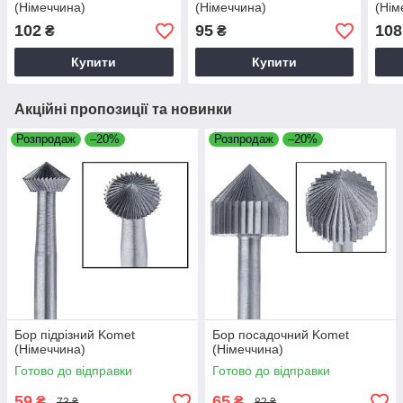
(Німеччина)
(Німеччина)
(Нім
102
95
108
₴
₴
Купити
Купити
Акційні пропозиції та новинки
Розпродаж
–20%
Розпродаж
–20%
Бор підрізний Komet
Бор посадочний Komet
(Німеччина)
(Німеччина)
Готово до відправки
Готово до відправки
59
65
₴
₴
73 ₴
82 ₴