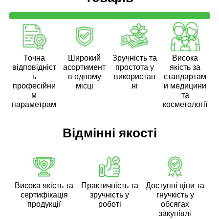
Точна
Широкий
Зручність та
Висока
відповідніст
асортимент
простота у
якість за
ь
в одному
використан
стандартам
професійни
місці
ні
и медицини
м
та
параметрам
косметології
Відмінні якості
Висока якість та
Практичність та
Доступні ціни та
сертифікація
зручність у
гнучкість у
продукції
роботі
обсягах
закупівлі